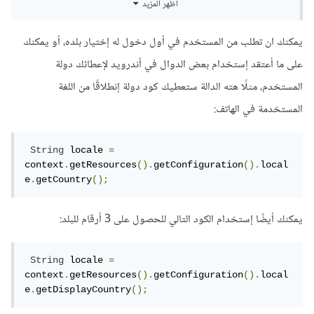
أظهر المزيد
المستخدم لتطبيق لزم يختار هو من اي بلد وعلى اختياره رح
يعرض له التطبيق السلع الي تم تخزينها مسبقا في دولته
يمكنك ان تطلب من المستخدم في أول دخول له إختيار بلده، أو يمكنك
على ما أعتقد إستخدام بعض الدوال في أندرويد لإعطائك دولة
المستخدم، مثلًا هته الدالة ستعطيك كود دولة إنطلاقًا من اللغة
استطيع القيام بهذا الفكره باستخدم Shared Preferences اذا
المستخدمة في الهاتف:
المستخدم عمل تسجيل عضويه من خلال صفحة التسجيل رح
احفظ بيانات الدوله وكلما فتح ب حسابه رح استخدم Shared
String
 locale 
=
Preferences لجلب الدوله وعرض المواضيع او السلع
context
.
getResources
().
getConfiguration
().
local
e
.
getCountry
();
يمكنك أيضًا إستخدام الكود التالي للحصول على 3 أرقام للبلد:
واذا لم يعمل عضويه افترض ان الفكره ايضا ممكنه من خلال
Shared Preferences
String
 locale 
=
context
.
getResources
().
getConfiguration
().
local
e
.
getDisplayCountry
();