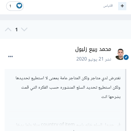
اقتباس
1
1
محمد ربيع زليول
نشر
21 يونيو 2020
نفترض لدي متاجر ولكن المتاجر عامة بمعنى لا استطيع تحديدها
ولكن استطيع تحديد السلع المنشوره حسب الفكره التي قمت
بشرحها انت
في جدول السلع خانه باسم country of item مثلا ولما يدخل