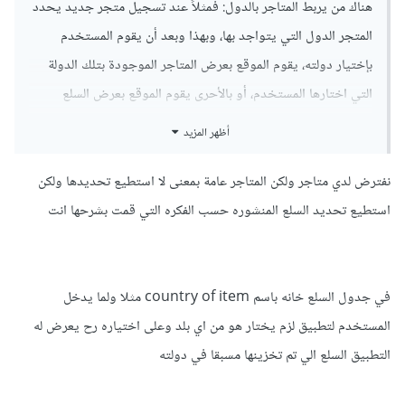
هناك من يربط المتاجر بالدول: فمثلاً عند تسجيل متجر جديد يحدد
المتجر الدول التي يتواجد بها، وبهذا وبعد أن يقوم المستخدم
بإختيار دولته، يقوم الموقع بعرض المتاجر الموجودة بتلك الدولة
التي اختارها المستخدم، أو بالأحرى يقوم الموقع بعرض السلع
المتواجدة بمتاجر تلك الدولة.
أظهر المزيد
وهناك من يقوم بعرض السلع الأكثر زيارةً أو الأكثر شراءًا من طرف
نفترض لدي متاجر ولكن المتاجر عامة بمعنى لا استطيع تحديدها ولكن
المستخدمين في تلك الدولة التي اختارها المستخدم.
استطيع تحديد السلع المنشوره حسب الفكره التي قمت بشرحها انت
يمكنك عمل هذا عن طريق إضافة خانة عند تسجيل متجر جديد أو
عند التعديل على معلومات المتجر تطلب من المتجر إدخال الدولة أو
الدول التي يتواجد بها، وبعد ذلك عند دخول مستخدم ما وإختار
في جدول السلع خانه باسم country of item مثلا ولما يدخل
دولته، قم بتسجيل الدولة ضمن معلومات المستخدم، وإن لم يكن
المستخدم لتطبيق لزم يختار هو من اي بلد وعلى اختياره رح يعرض له
المستخدم مسجلًا لدخوله يمكنك تسجيل الدولة في التطبيق، وبعد
التطبيق السلع الي تم تخزينها مسبقا في دولته
ذلك عندما تقوم بإرسال طلب لجانب الخادم ليأتي بالمواضيع، ارسل