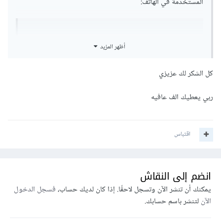
المستخدمة في الهاتف:
String
 locale 
=
أظهر المزيد
context
.
getResources
().
getConfiguration
().
l
ocale
.
getCountry
();
كل الشكر لك عزيزي
يمكنك أيضًا إستخدام الكود التالي للحصول على 3 أرقام للبلد:
ربي يعطيك الف عافيه
String
 locale 
=
context
.
getResources
().
getConfiguration
().
l
اقتباس
ocale
.
getDisplayCountry
();
يعتمد هذا الحل على إعدادات هاتف المستخدم، يمكنك إستخدمه أو
انضم إلى النقاش
إستخدام location المستخدم مثلًا، ومن الجيد أن توفر إمكانية
يمكنك أن تنشر الآن وتسجل لاحقًا. إذا كان لديك حساب،
فسجل الدخول
تعديل البلد من خلال التطبيق.
الآن
لتنشر باسم حسابك.