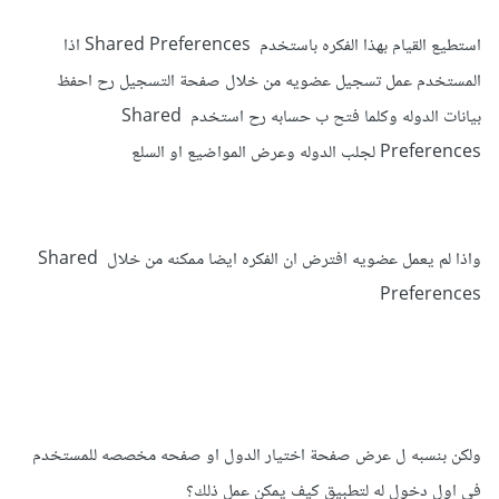
رقم أو إسم الدولة، وقم بالبحث عن المواضيع التي تتواجد بمتاجر
تلك الدولة.
استطيع القيام بهذا الفكره باستخدم Shared Preferences اذا
المستخدم عمل تسجيل عضويه من خلال صفحة التسجيل رح احفظ
بيانات الدوله وكلما فتح ب حسابه رح استخدم Shared
Preferences لجلب الدوله وعرض المواضيع او السلع
واذا لم يعمل عضويه افترض ان الفكره ايضا ممكنه من خلال Shared
Preferences
ولكن بنسبه ل عرض صفحة اختيار الدول او صفحه مخصصه للمستخدم
في اول دخول له لتطبيق كيف يمكن عمل ذلك؟