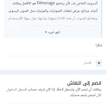
آندرويد الخاص بك, فأن برنامج Filmorago هو الأفضل.يمكنك
أنشاء شرائح عرض لملفات الصوتيات والمرئيات مثل الصور, الرسوم,
ومقاطع الصوت. أن هذه الأداة مجهزة بواجهة عمل سهلة الأستخدام.
وهناك العديد من الخصائص السحرية في هذا التطبيق مثل
أظهر المزيد
التشذيب, التدوير, ومؤثرات فيديو رائعة
مثل overlays,animated text ومؤثرات العناوين , المشاركة
شكرا
لمنتديات التواصل الأجتماعية الرئيسية وغير ذلك. سوف لن تواجه
أي مشكلة أثناء الأستخدام, يمكنك فقط أضافة الملفات وترك الباقي
اقتباس
للبرنامج ليمنحك المنتج النهائي
انضم إلى النقاش
يمكنك أن تنشر الآن وتسجل لاحقًا. إذا كان لديك حساب،
فسجل الدخول
الآن
لتنشر باسم حسابك.