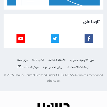
تابعنا على
عن أكاديمية حسوب
الأسئلة الشائعة
اكتب معنا
درّب معنا
إرشادات الاستخدام
بيان الخصوصية
مركز المساعدة
© 2025
Hsoub
.
Content licensed under
CC BY-NC-SA 4.0
unless mentioned
otherwise.