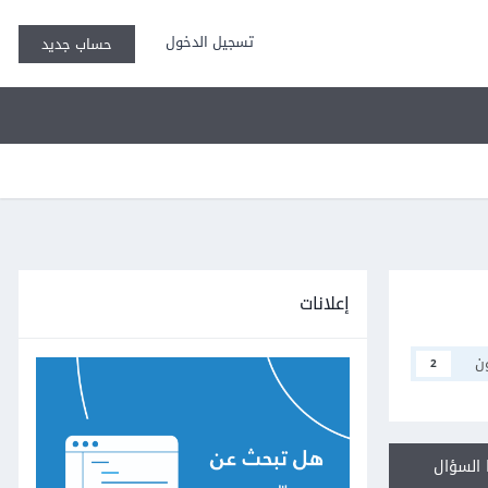
تسجيل الدخول
حساب جديد
إعلانات
ن
2
السؤال