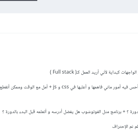
ت كبداية لأني أريد العمل كـ( Full stack )
لكن الى الأن أحس أني بدات بشكل خطأ ! أحس فيه أمور ماني فاهمها و أغلبها في css و js + أمل 
رة ؟ + برنامج مثل الفوتوشوب هل يفضل أدرسه و أتعلمه قبل البدء بالدورة ؟
 ثم الإحتراف