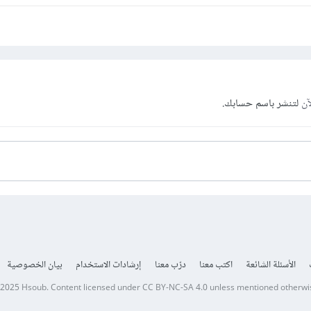
آن
لتنشر باسم حسابك.
الأسئلة الشائعة
اكتب معنا
درّب معنا
إرشادات الاستخدام
بيان الخصوصية
 2025
Hsoub
.
Content licensed under
CC BY-NC-SA 4.0
unless mentioned otherwi