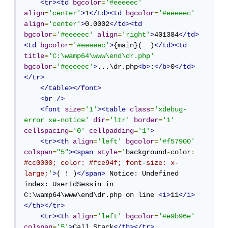
<tr><td
bgcolor
=
'#eeeeec'
align
=
'center'
>
1
</td><td
bgcolor
=
'#eeeeec'
align
=
'center'
>
0.0002
</td><td
bgcolor
=
'#eeeeec'
align
=
'right'
>
401384
</td>
<td
bgcolor
=
'#eeeeec'
>
{main}(  )
</td><td
title
=
'C:\wamp64\www\end\dr.php'
bgcolor
=
'#eeeeec'
>
...\dr.php
<b>
:
</b>
0
</td>
</tr>
</table></font>
<br
/>
<font
size
=
'1'
><table
class
=
'xdebug-
error xe-notice'
dir
=
'ltr'
border
=
'1'
cellspacing
=
'0'
cellpadding
=
'1'
>
<tr><th
align
=
'left'
bgcolor
=
'#f57900'
colspan
=
"5"
><span
style
=
'
background
-
color
:
#cc0000; color: #fce94f; font-size: x-
large;
'
>
( ! )
</span>
 Notice: Undefined 
index: UserIdSessin in 
C:\wamp64\www\end\dr.php on line 
<i>
11
</i>
</th></tr>
<tr><th
align
=
'left'
bgcolor
=
'#e9b96e'
colspan
=
'5'
>
Call Stack
</th></tr>