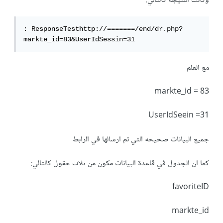
وكانت النتيجة كالتالي:
: ResponseTesthttp://=======/end/dr.php?
markte_id=83&UserIdSessin=31
مع العلم
markte_id = 83
UserIdSeein =31
جميع البيانات صحيحه التي تم ارسالها في الرابط
كما ان الجدول في قاعدة البيانات مكون من ثلاث حقول كالتالي:
favoriteID
markte_id