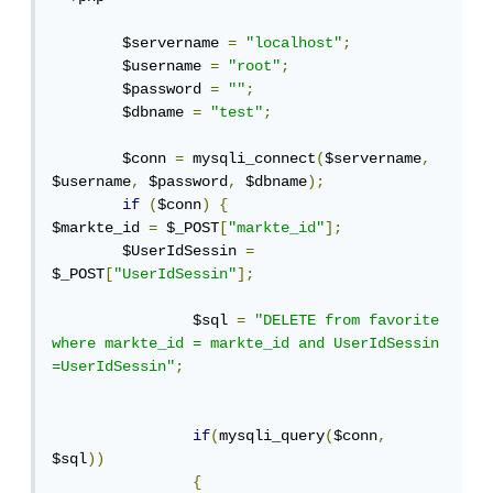
	$servername 
=
"localhost"
;
	$username 
=
"root"
;
	$password 
=
""
;
	$dbname 
=
"test"
;
	$conn 
=
 mysqli_connect
(
$servername
,
$username
,
 $password
,
 $dbname
);
if
(
$conn
)
{
$markte_id 
=
 $_POST
[
"markte_id"
];
	$UserIdSessin 
=
$_POST
[
"UserIdSessin"
];
		$sql 
=
"DELETE from favorite 
where markte_id = markte_id and UserIdSessin 
=UserIdSessin"
;
if
(
mysqli_query
(
$conn
,
$sql
))
{