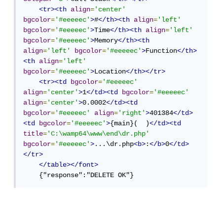
<tr><th
align
=
'center'
bgcolor
=
'#eeeeec'
>
#
</th><th
align
=
'left'
bgcolor
=
'#eeeeec'
>
Time
</th><th
align
=
'left'
bgcolor
=
'#eeeeec'
>
Memory
</th><th
align
=
'left'
bgcolor
=
'#eeeeec'
>
Function
</th>
<th
align
=
'left'
bgcolor
=
'#eeeeec'
>
Location
</th></tr>
<tr><td
bgcolor
=
'#eeeeec'
align
=
'center'
>
1
</td><td
bgcolor
=
'#eeeeec'
align
=
'center'
>
0.0002
</td><td
bgcolor
=
'#eeeeec'
align
=
'right'
>
401384
</td>
<td
bgcolor
=
'#eeeeec'
>
{main}(  )
</td><td
title
=
'C:\wamp64\www\end\dr.php'
bgcolor
=
'#eeeeec'
>
...\dr.php
<b>
:
</b>
0
</td>
</tr>
</table></font>
    {"response":"DELETE OK"} 