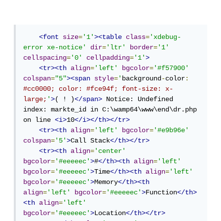
<font
size
=
'1'
><table
class
=
'xdebug-
error xe-notice'
dir
=
'ltr'
border
=
'1'
cellspacing
=
'0'
cellpadding
=
'1'
>
<tr><th
align
=
'left'
bgcolor
=
'#f57900'
colspan
=
"5"
><span
style
=
'
background
-
color
:
#cc0000; color: #fce94f; font-size: x-
large;
'
>
( ! )
</span>
 Notice: Undefined 
index: markte_id in C:\wamp64\www\end\dr.php 
on line 
<i>
10
</i></th></tr>
<tr><th
align
=
'left'
bgcolor
=
'#e9b96e'
colspan
=
'5'
>
Call Stack
</th></tr>
<tr><th
align
=
'center'
bgcolor
=
'#eeeeec'
>
#
</th><th
align
=
'left'
bgcolor
=
'#eeeeec'
>
Time
</th><th
align
=
'left'
bgcolor
=
'#eeeeec'
>
Memory
</th><th
align
=
'left'
bgcolor
=
'#eeeeec'
>
Function
</th>
<th
align
=
'left'
bgcolor
=
'#eeeeec'
>
Location
</th></tr>