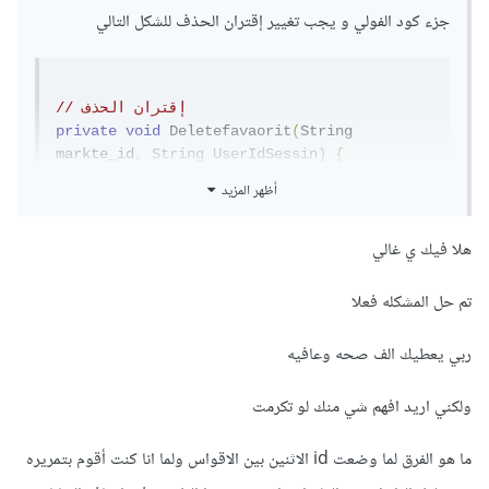
جزء كود الفولي و يجب تغيير إقتران الحذف للشكل التالي
// إقتران الحذف  
private
void
Deletefavaorit
(
String
markte_id
,
String
UserIdSessin
)
{
String
 i_upd_url 
=
أظهر المزيد
// رابط 
;
"http://=========/end/delete.php"
ملف الحذف
هلا فيك ي غالي
StringRequest
 strreq 
=
new
StringRequest
(
Request
.
Method
.
POST
,
i_upd_url
,
تم حل المشكله فعلا
new
Response
.
Listener
<
String
>()
{
ربي يعطيك الف صحه وعافيه
@Override
public
void
ولكني اريد افهم شي منك لو تكرمت
onResponse
(
String
Response
)
{
Toast
.
makeText
(
getActivity
(),
Response
,
ما هو الفرق لما وضعت id الاثنين بين الاقواس ولما انا كنت أقوم بتمريره
Toast
.
LENGTH_LONG
).
show
();