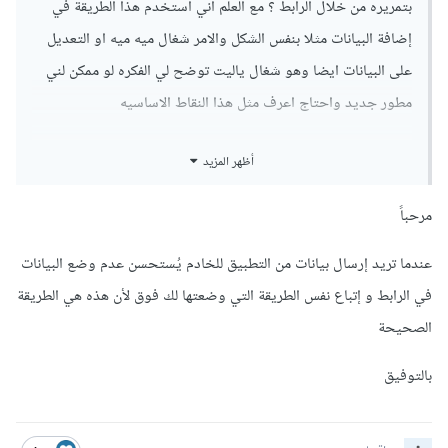
بتمريره من خلال الرابط ؟ مع العلم اني استخدم هذا الطريقة في
params
.
put
(
"UserIdSessin"
,
UserIdSessin
);
إضافة البيانات مثلا بنفس الشكل والامر شغال ميه ميه او التعديل
return
 params
;
}
على البيانات ايضا وهو شغال ياليت توضح لي الفكره لو ممكن لني
};
مطور جديد واحتاج اعرف مثل هذا النقاط الاساسيه
RequestQueue
 requestQueue 
=
(
RequestQueue
)
Volley
.
newRequestQueue
(
getActivity
());
أظهر المزيد
        requestQueue
.
add
(
strreq
);
}
مرحباً
لا تنسى تضمين الكلاسات المستعملة و عند إستعمال الإقتران مرر له
كل من markte_id و UserIdSessin على شكل string
عندما تريد إرسال بيانات من التطبيق للخادم يُستحسن عدم وضع البيانات
جرب و أخبرني بالنتيجة
في الرابط و إتباع نفس الطريقة التي وضعتها لك فوق لأن هذه هي الطريقة
الصحيحة
بالتوفيق