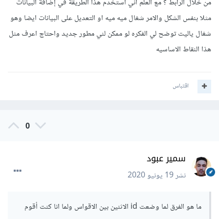
من خلال الرابط ؟ مع العلم اني استخدم هذا الطريقة في إضافة البيانات
Log
.
i
(
TAG
,
"ResponseTest"
+
Response
.
toString
());
مثلا بنفس الشكل والامر شغال ميه ميه او التعديل على البيانات ايضا وهو
}
شغال ياليت توضح لي الفكره لو ممكن لني مطور جديد واحتاج اعرف مثل
},
new
Response
.
ErrorListener
()
{
هذا النقاط الاساسيه
@Override
public
void
onErrorResponse
(
VolleyError
 e
)
{
اقتباس
e
.
printStackTrace
();
}
}){
0
@Override
protected
Map
<
String
,
String
>
 getParams
()
 throws 
AuthFailureError
سمير عبود
{
نشر
19 يونيو 2020
Map
<
String
,
String
>
params 
=
new
HashMap
<
String
,
String
>();
                    params
.
put
(
"markte_id"
,
ما هو الفرق لما وضعت id الاثنين بين الاقواس ولما انا كنت أقوم
markte_id
);