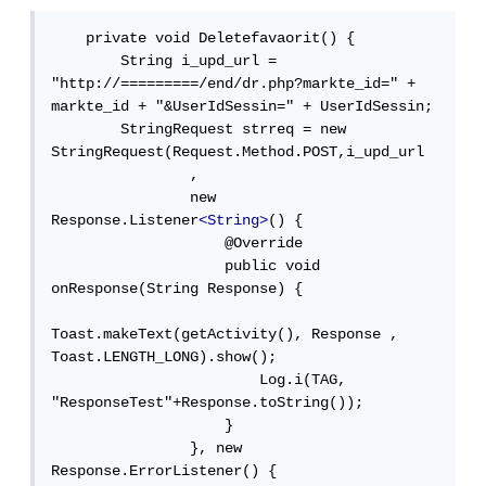
    private void Deletefavaorit() {

        String i_upd_url = 
"http://=========/end/dr.php?markte_id=" + 
markte_id + "&UserIdSessin=" + UserIdSessin;

        StringRequest strreq = new 
StringRequest(Request.Method.POST,i_upd_url

                ,

                new 
Response.Listener
<String>
() {

                    @Override

                    public void 
onResponse(String Response) {

Toast.makeText(getActivity(), Response , 
Toast.LENGTH_LONG).show();

                        Log.i(TAG, 
"ResponseTest"+Response.toString());

                    }

                }, new 
Response.ErrorListener() {
