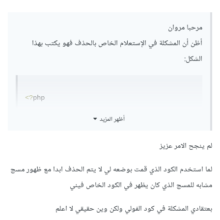
مرحبا مروان
أظن أن المشكلة في الإستعلام الخاص بالحذف فهو يكتب بهذا
الشكل:
<?
php 

أظهر المزيد
$markte_id 
=
 $_POST
[
"markte_id"
];
$UserIdSessin 
=
 $_POST
[
"UserIdSessin"
];
لم ينجح الامر عزيز
$sql 
=
"DELETE FROM favorite WHERE 
markte_id = '"
.
$markte_id
.
"' AND 
لما استخدم الكود الذي قمت بوضعه لي لا يتم الحذف ابدا مع ظهور مسج
UserIdSessin = '"
.
$UserIdSessin
.
"'"
;
مشابه للمسج الذي كان يظهر في الكود الخاص فيني
تأكد من أن إسم الجدول هو favorite و يحتوي أيضا على
الحقلين markte_id و UserIdSessin
بعتقادي المشكلة في كود الفولي ولكن وين حقيقي لا اعلم