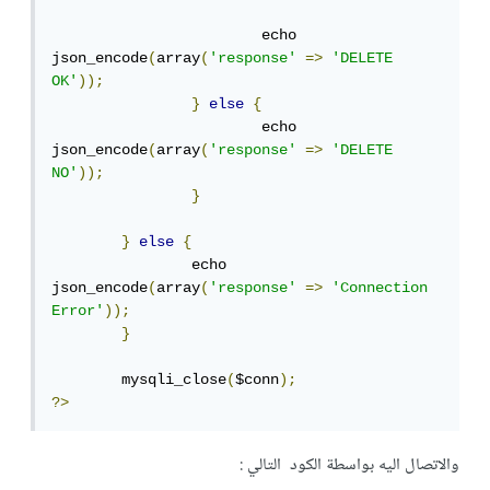
			echo 
json_encode
(
array
(
'response'
=>
'DELETE 
OK'
));
}
else
{
			echo 
json_encode
(
array
(
'response'
=>
'DELETE 
NO'
));
}
}
else
{
		echo 
json_encode
(
array
(
'response'
=>
'Connection 
Error'
));
}
	mysqli_close
(
$conn
);
?>
والاتصال اليه بواسطة الكود التالي :