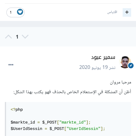
اقتباس
1
1
سمير عبود
نشر
19 يونيو 2020
مرحبا مروان
أظن أن المشكلة في الإستعلام الخاص بالحذف فهو يكتب بهذا الشكل:
<?
php 

$markte_id 
=
 $_POST
[
"markte_id"
];
$UserIdSessin 
=
 $_POST
[
"UserIdSessin"
];