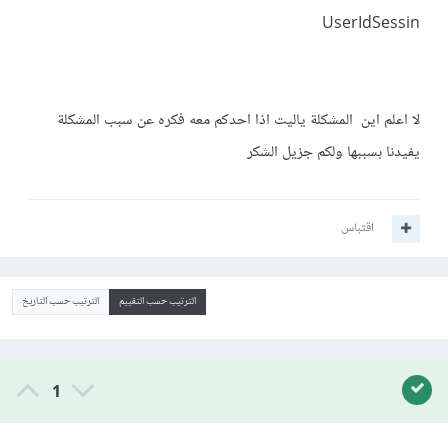
UserIdSessin
لا اعلم اين المشكلة ياليت اذا احدكم معه فكره عن سبب المشكلة
يفيدنا بسببها ولكم جزيل الشكر
اقتباس
الترتيب حسب التقييم
الترتيب حسب التاريخ
1