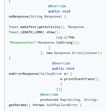
{
@Override
public
void
onResponse
(
String
Response
)
{
Toast
.
makeText
(
getActivity
(),
Response
,
Toast
.
LENGTH_LONG
).
show
();
Log
.
i
(
TAG
,
"ResponseTest"
+
Response
.
toString
());
}
},
new
Response
.
ErrorListener
()
{
@Override
public
void
onErrorResponse
(
VolleyError
 e
)
{
                          e
.
printStackTrace
();
}
}){
@Override
protected
Map
<
String
,
String
>
getParams
()
 throws 
AuthFailureError
{