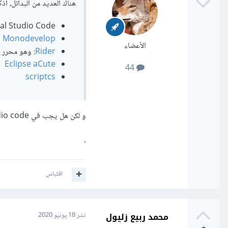
هناك العديد من البدائل، أذكر
Visual Studio Code: وهو أفض
Monodevelop
الأعضاء
Rider
: وهو محرر ر
Eclipse aCute
44
scriptcs
و لكن هل يجب في visual studio code تحميل اضافة c# فقط
.
اقتباس
محمد ربيع زليول
نشر
18 يونيو 2020