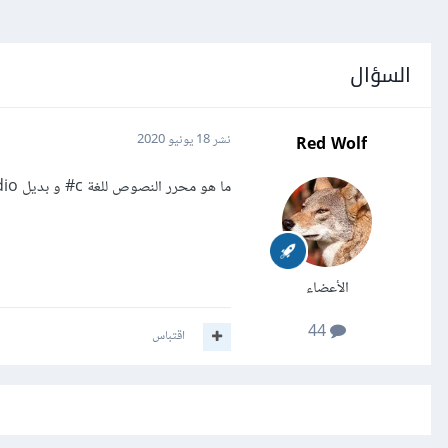
السؤال
Red Wolf
نشر
18 يونيو 2020
ما هو محرر النصوص للغة c# و بديل visual studio
الأعضاء
44
اقتباس