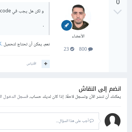
0
و لكن هل يجب في visual studio code تحميل اضافة c# فقط
.
الأعضاء
نعم، يمكن أن تحتاج لتحميل
.NET Core SDK
23
800
اقتباس
انضم إلى النقاش
يمكنك أن تنشر الآن وتسجل لاحقًا. إذا كان لديك حساب،
فسجل الدخول ال
أجب على هذا السؤال...