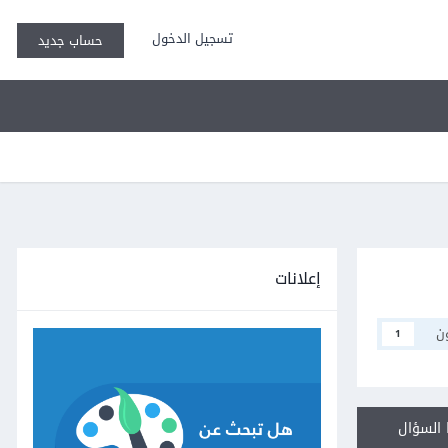
تسجيل الدخول
حساب جديد
إعلانات
ن
1
السؤال