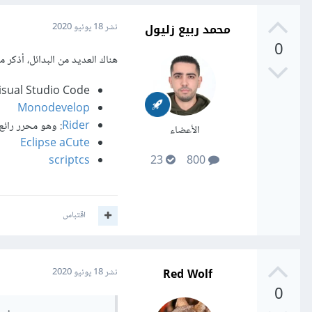
محمد ربيع زليول
نشر
18 يونيو 2020
0
هناك العديد من البدائل، أذكر من
Visual Studio Code: وهو أفضل بدي
Monodevelop
Rider
: وهو محرر رائع،
الأعضاء
Eclipse aCute
scriptcs
23
800
اقتباس
Red Wolf
نشر
18 يونيو 2020
0