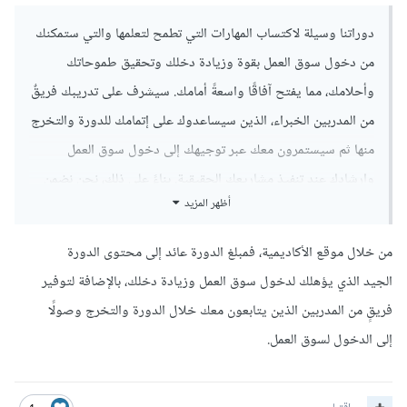
دوراتنا وسيلة لاكتساب المهارات التي تطمح لتعلمها والتي ستمكنك
من دخول سوق العمل بقوة وزيادة دخلك وتحقيق طموحاتك
وأحلامك، مما يفتح آفاقًا واسعةً أمامك. سيشرف على تدريبك فريقٌ
من المدربين الخبراء، الذين سيساعدوك على إتمامك للدورة والتخرج
منها ثم سيستمرون معك عبر توجيهك إلى دخول سوق العمل
وإرشادك عند تنفيذ مشاريعك الحقيقية. بناءً على ذلك، نحن نضمن
أظهر المزيد
لك استعادة مبلغ الدورة كاملًا بعد ستة أشهر من اجتيازك لامتحان
والتخرج من الدورة. بعبارة أخرى، كل ما تستثمره في هذه الدورة
من خلال موقع الأكاديمية، فمبلغ الدورة عائد إلى محتوى الدورة
سيعود إليك لاحقًا من خلال عملك بما تعلمت.
الجيد الذي يؤهلك لدخول سوق العمل وزيادة دخلك، بالإضافة لتوفير
فريقٍ من المدربين الذين يتابعون معك خلال الدورة والتخرج وصولًا
إلى الدخول لسوق العمل.