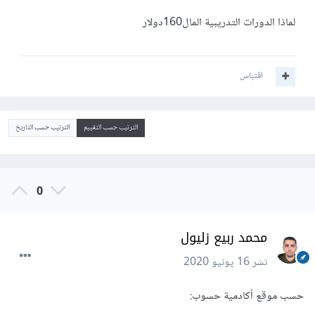
لماذا الدورات التدريبية المال160دولار
اقتباس
الترتيب حسب التقييم
الترتيب حسب التاريخ
0
محمد ربيع زليول
نشر
16 يونيو 2020
حسب موقع أكادمية حسوب: