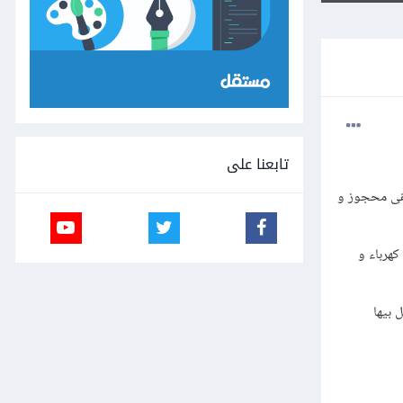
تابعنا على
 ولكنه بقى محجوز و
كهرباء و
 بيها