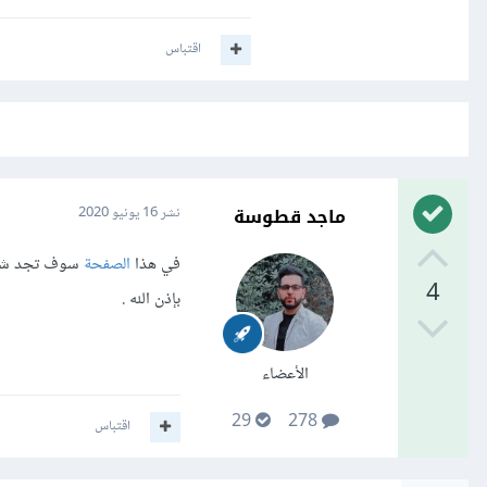
اقتباس
ماجد قطوسة
نشر
16 يونيو 2020
في هذا
الصفحة
سوف تجد شرح 
4
بإذن الله .
الأعضاء
29
278
اقتباس