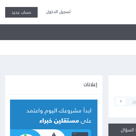
تسجيل الدخول
حساب جديد
إعلانات
ن
0
السؤال