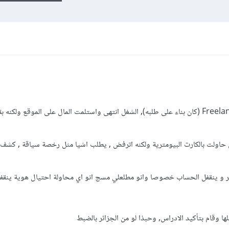
قمت بالتعامل مع احد العملاء بموقع Freelancer (كان بناء على طلبه), الشغل انتهى واستلمت المال على الموقع
ان حاولت بالكارت البيومترية ولكنه اترفض , يطلب اشيا مثل رخصة سياقة , كشف 
كبر و ينقفل الحساب خصوصا وانو مطلعلي مسج انو اي محاولة احتيال هوية ينقفل
ها وقام بتأكيد الادراس, وحبذا لو من الجزائر بالضبط