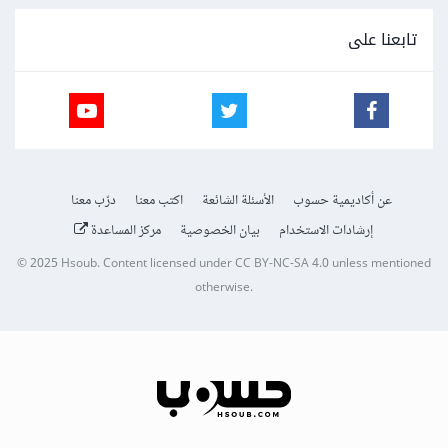
تابعنا على
عن أكاديمية حسوب
الأسئلة الشائعة
اكتب معنا
درّب معنا
إرشادات الاستخدام
بيان الخصوصية
مركز المساعدة
© 2025
Hsoub
.
Content licensed under
CC BY-NC-SA 4.0
unless mentioned
otherwise.