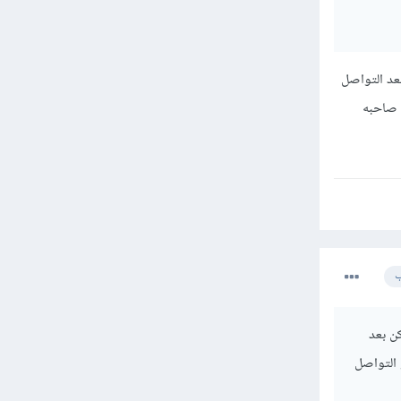
عد التواصل
 صاحبه
ب
ن بعد
 التواصل