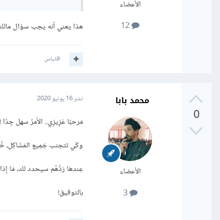
الأعضاء
12
هذا يعني أنه يجب سؤال مالك 
اقتباس
محمد بابا
نشر
16 يونيو 2020
0
مَرحبًا عَزِيزِي.. الأَمرُ سهل جِدًا !
وكَي تتجنب جَمِيع المَشَاكِل، خُد
عِندهَا رَدُّهُم سيحدد لك، مَا إِذا قَبِلُوا بذلك أَم ل
الأعضاء
بالتوفيق!
3