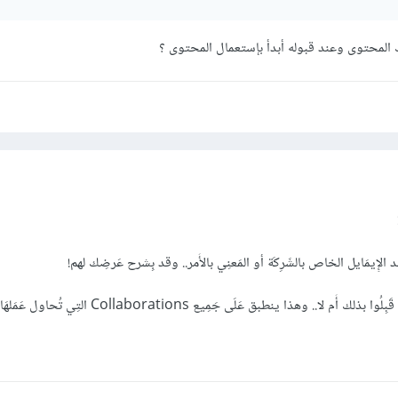
المحتوى وعند قبوله أبدأ بإستعمال المحتوى ؟
 الإِيمَايل الخاص بالشَرِكَة أو المَعنِي بالأَمر.. وقد بِشرح عَرضِك لهم!
ا.. وهذا ينطبق عَلَى جَمِيع Collaborations التِي تُحاول عَمَلهَا عبر قناتك.