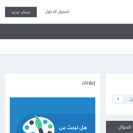
تسجيل الدخول
حساب جديد
إعلانات
ن
1
السؤال