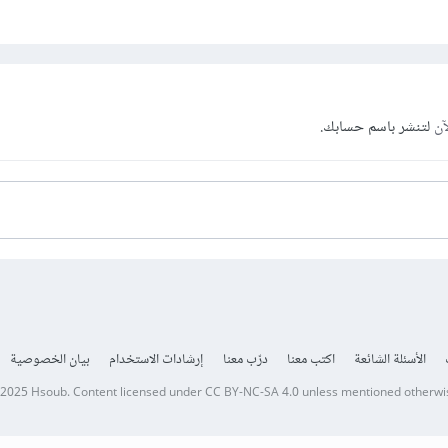
آن
لتنشر باسم حسابك.
الأسئلة الشائعة
اكتب معنا
درّب معنا
إرشادات الاستخدام
بيان الخصوصية
 2025
Hsoub
.
Content licensed under
CC BY-NC-SA 4.0
unless mentioned otherwi