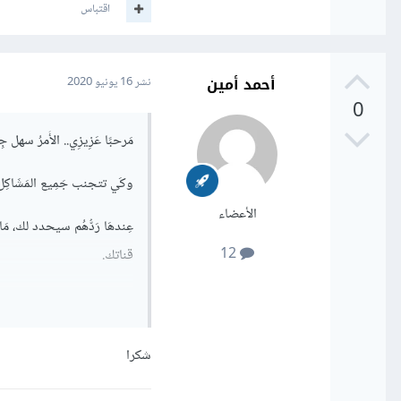
اقتباس
أحمد أمين
نشر
16 يونيو 2020
0
مَرحبًا عَزِيزِي.. الأَمرُ سهل جِد
وكَي تتجنب جَمِيع المَشَاكِل،
الأعضاء
12
قناتك.
بالتوفيق!
شكرا