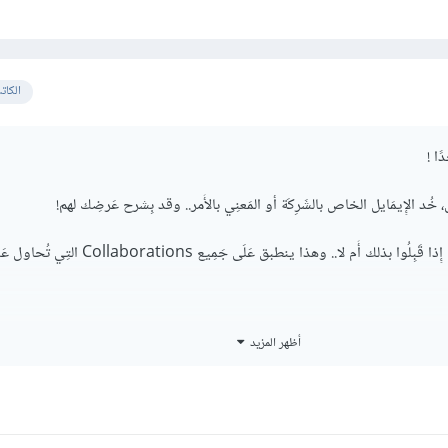
الكات
ًا !
 خُد الإِيمَايل الخاص بالشَرِكَة أو المَعنِي بالأَمر.. وقد بِشرح عَرضِك لهم!
عِندهَا رَدُّهُم سيحدد لك، مَا إِذا قَبِلُوا بذلك أَم لا.. وهذا ينطبق عَلَى جَمِي
أظهر المزيد