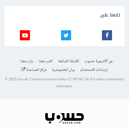
تابعنا على
عن أكاديمية حسوب
الأسئلة الشائعة
اكتب معنا
درّب معنا
إرشادات الاستخدام
بيان الخصوصية
مركز المساعدة
© 2025
Hsoub
.
Content licensed under
CC BY-NC-SA 4.0
unless mentioned
otherwise.