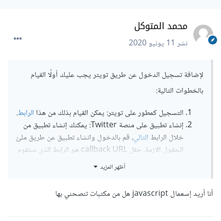
محمد المتوكل
نشر
11 يونيو 2020
لإضافة تسجيل الدخول عن طريق تويتر يجب عليك أولًا القيام
بالخطوات التالية:
التسجيل كمطور على تويتر: يمكن القيام بذلك من هذا
الرابط
.
إنشاء تطبيق على منصة Twitter: يمكنك إنشاء تطبيق من
خلال الرابط
التالي
، قم بالدخول وانشاء تطبيق عن طريق ملئ
الحقول الازمة، حقل callback URL هو الرابط الذي ستقوم
من خلاله بإعادة توجيه المستخدم بعد تسجيله للدخول، كما
أظهر المزيد
أنه عليك التأكد من تحديد الخيار "السماح باستخدام هذا
التطبيق لتسجيل الدخول باستخدام Twitter".
أنا أريد إسعمال javascript هل من مكتبات تنصحني بها
احصل على مفاتيحك: بعد إنشاء تطبيقك ، ستتمكن من
الحصول على مفتاحي العميل Consumer Key و