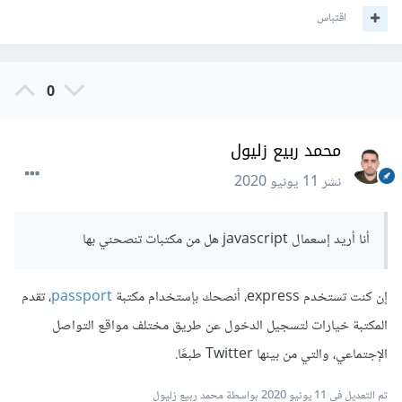
Consumer Secret من علامة التبويب Keys and
اقتباس
Access Tokens في صفحة التطبيق.
تحقق من أذوناتك: إذا كنت ترغب في استرداد البريد
الإلكتروني للمستخدم لتسجيله في تطبيقك ، فعليك تغيير
0
أذوناتك في تبويب الأذونات في صفحة التطبيق. حدد الخيار
"طلب عنوان بريد إلكتروني من المستخدمين".
محمد ربيع زليول
ثم عليك البحث عن مكتبة للقيام بعملية تسجيل الدخول، تختلف
نشر
11 يونيو 2020
المكتبات من لغة برمجية لأخرى وتحتاج هذه
المكتبات Consumer Key و Consumer Secret للعمل.
أنا أريد إسعمال javascript هل من مكتبات تنصحني بها
إن كنت تستخدم express، أنصحك بإستخدام مكتبة
passport
، تقدم
المكتبة خيارات لتسجيل الدخول عن طريق مختلف مواقع التواصل
الإجتماعي، والتي من بينها Twitter طبعًا.
تم التعديل في
11 يونيو 2020
بواسطة محمد ربيع زليول