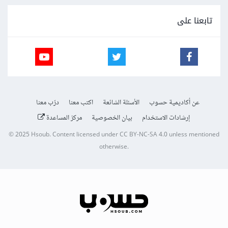
تابعنا على
عن أكاديمية حسوب
الأسئلة الشائعة
اكتب معنا
درّب معنا
إرشادات الاستخدام
بيان الخصوصية
مركز المساعدة
© 2025
Hsoub
.
Content licensed under
CC BY-NC-SA 4.0
unless mentioned
otherwise.