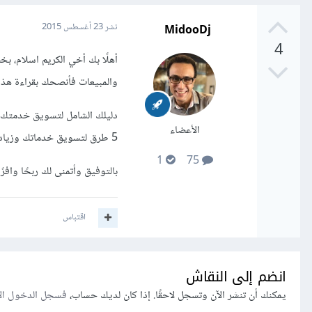
MidooDj
نشر
23 أغسطس 2015
4
أهلًا بك أخي الكريم اسلام،
والمبيعات فأنصحك بقراءة هذ
دليلك الشامل لتسويق خدمت
الأعضاء
5 طرق لتسويق خدماتك وزيادة الأرباح |
1
75
بالتوفيق وأتمنى لك ربحًا وافرً
اقتباس
انضم إلى النقاش
يمكنك أن تنشر الآن وتسجل لاحقًا. إذا كان لديك حساب،
فسجل الدخول ال