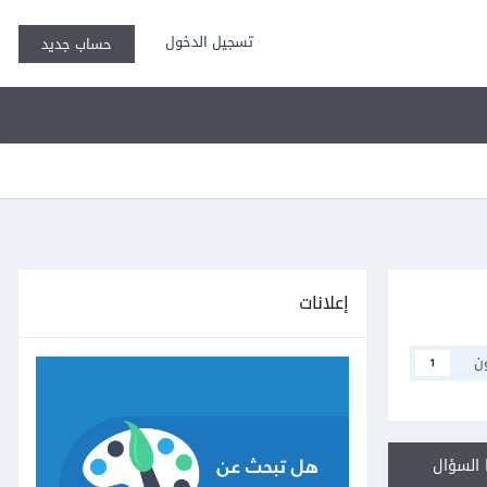
تسجيل الدخول
حساب جديد
إعلانات
ن
1
السؤال