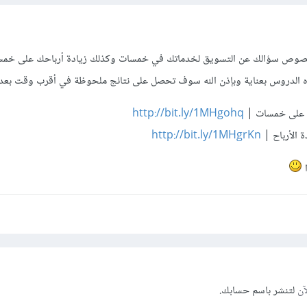
 بخصوص سؤالك عن التسويق لخدماتك في خمسات وكذلك زيادة أرباحك على خم
ه الدروس بعناية وبإذن الله سوف تحصل على نتائج ملحوظة في أقرب وقت بعد 
ك على خمسات |
http://bit.ly/1MHgohq
http://bit.ly/1MHgrKn
ا
آن
لتنشر باسم حسابك.