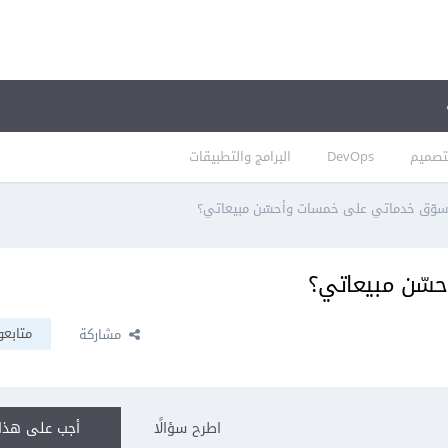
تصميم
DevOps
البرامج والتطبيقات
سوّق خدماتي على خمسات وأحسّن مبيعاتي؟
سّن مبيعاتي؟
متابعو
مشاركة
اطرح سؤالًا
أجب على هذا 