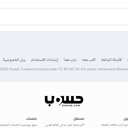
الأسئلة الشائعة
اكتب معنا
درّب معنا
إرشادات الاستخدام
بيان الخصوصية
 2025
Hsoub
.
Content licensed under
CC BY-NC-SA 4.0
unless mentioned otherwi