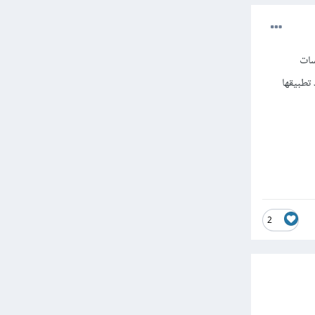
سات
تطبيقها
2