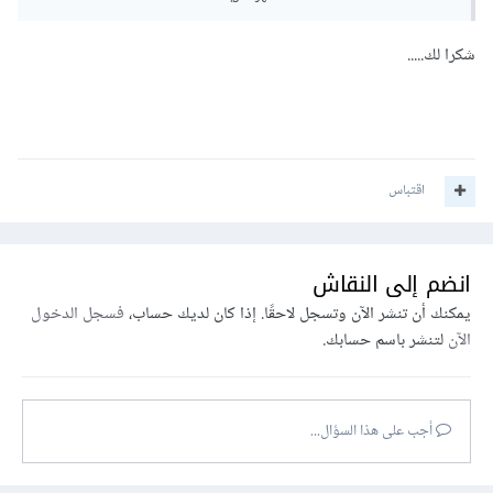
العروض التي تقدمها و كيفية طرحها
قدّم على مشاريع لك القدرة على إنجازها
شكرا لك.....
حاول في طريقة طرحك للعروض جذب العملاء
إهتم بمعرض أعمالك لأنه واجهتك أمام العملاء
اقتباس
إطلع على مدونة مستقل فستجد فيها مواضيع مهمة
و بالتوفيق
انضم إلى النقاش
يمكنك أن تنشر الآن وتسجل لاحقًا. إذا كان لديك حساب،
فسجل الدخول
الآن
لتنشر باسم حسابك.
أجب على هذا السؤال...