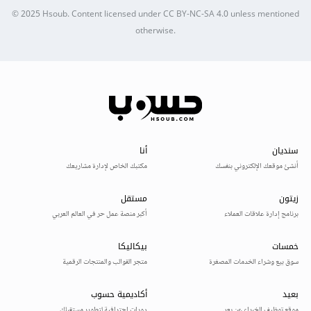
© 2025
Hsoub
.
Content licensed under
CC BY-NC-SA 4.0
unless mentioned
otherwise.