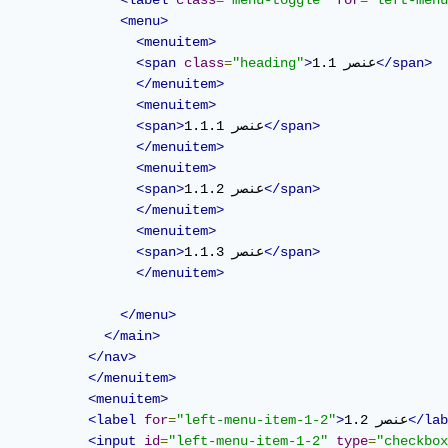
<label
class
=
"menu-toggle"
for
=
"left-menu
<menu>
<menuitem>
</span>
عنصر 1.1
>
"heading"
=
class
<span
</menuitem>
<menuitem>
</span>
عنصر 1.1.1
<span>
</menuitem>
<menuitem>
</span>
عنصر 1.1.2
<span>
</menuitem>
<menuitem>
</span>
عنصر 1.1.3
<span>
</menuitem>
</menu>
</main>
</nav>
</menuitem>
<menuitem>
</lab
عنصر 1.2
>
"left-menu-item-1-2"
=
for
<label
<input
id
=
"left-menu-item-1-2"
type
=
"checkbox