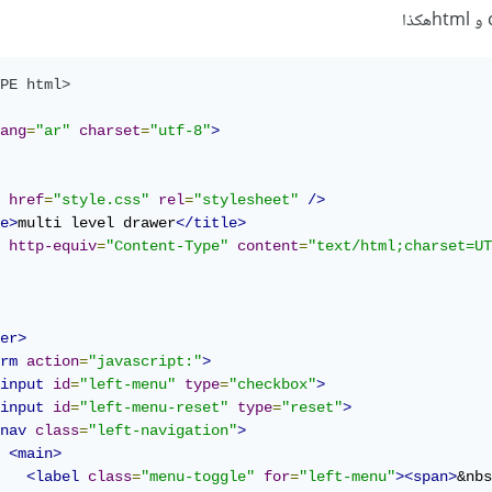
PE html>
ang
=
"ar"
charset
=
"utf-8"
>
href
=
"style.css"
rel
=
"stylesheet"
/>
e>
multi level drawer
</title>
http-equiv
=
"Content-Type"
content
=
"text/html;charset=UT
er>
rm
action
=
"javascript:"
>
input
id
=
"left-menu"
type
=
"checkbox"
>
input
id
=
"left-menu-reset"
type
=
"reset"
>
nav
class
=
"left-navigation"
>
<main>
<label
class
=
"menu-toggle"
for
=
"left-menu"
><span>
&nbs