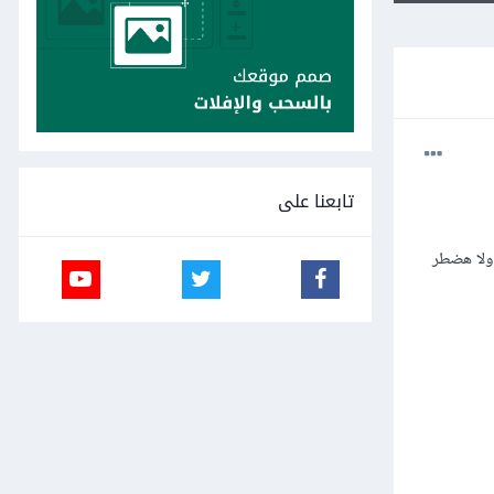
تابعنا على
م يا شباب محتاج أعمل multi level drawer زي اللي معمول هنا في الموقع هل فيه حاجة جاهزة أو plugin ولا هضطر