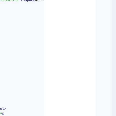
-item-1-1"
><span>
&nbsp;
</span></label>
el>
"
>