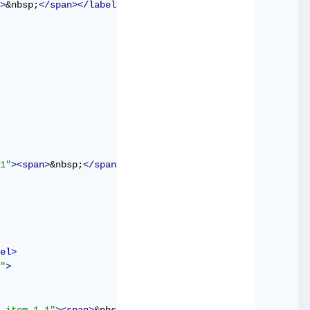
>
&nbsp;
</span></label>
1"
><span>
&nbsp;
</span></label>
el>
"
>