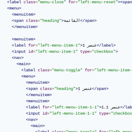
<label
class
=
"menu-close"
for
=
"left-menu-reset"
><span
<menu>
<menuitem>
</span>
القائمة
>
"heading"
=
class
<span
</menuitem>
<menuitem>
</label>
عنصر 1
>
"left-menu-item-1"
=
for
<label
<input
id
=
"left-menu-item-1"
type
=
"checkbox"
>
<nav>
<main>
<label
class
=
"menu-toggle"
for
=
"left-menu-item-
<menu>
<menuitem>
</span>
عنصر 1
>
"heading"
=
class
<span
</menuitem>
<menuitem>
</lab
عنصر 1.1
>
"left-menu-item-1-1"
=
for
<label
<input
id
=
"left-menu-item-1-1"
type
=
"checkbox
<nav>
<main>