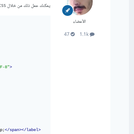
يمكنك عمل ذلك من خلال css و htmlهكذا
الأعضاء
47
1.1k
F-8"
>
p;
</span></label>