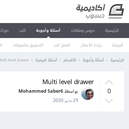
الرئيسية
دروس ومقالات
أسئلة وأجوبة
كتب
دورات
البرمجة
ريادة الأعمال
العمل الحر
التسويق والمبيعات
ال
الرئيسية
أسئلة وأجوبة
الأقسام
أسئلة البرمجة
ulti level drawer
Multi level drawer
0
بواسطة Mohammed Saber6
29 مايو 2020