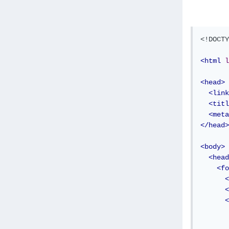
<!DOCTY
<html
l
<head>
<link
<titl
<meta
</head>
<body>
<head
<fo
<
<
<