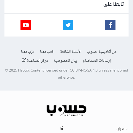
تابعنا على
عن أكاديمية حسوب
الأسئلة الشائعة
اكتب معنا
درّب معنا
إرشادات الاستخدام
بيان الخصوصية
مركز المساعدة
© 2025
Hsoub
.
Content licensed under
CC BY-NC-SA 4.0
unless mentioned
otherwise.