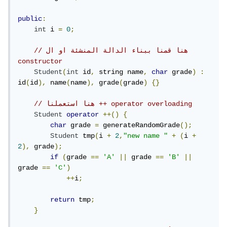
public
:
int
 i 
=
0
;
// هنا قمنا ببناء الدالة المنشئة او ال 
constructor
Student
(
int
 id
,
 string name
,
char
 grade
)
:
id
(
id
),
 name
(
name
),
 grade
(
grade
)
{}
// هنا استعملنا ++ operator overloading
Student
operator
++()
{
char
 grade 
=
 generateRandomGrade
();
Student
 tmp
(
i 
+
2
,
"new name "
+
(
i 
+
2
),
 grade
);
if
(
grade 
==
'A'
||
 grade 
==
'B'
||
grade 
==
'C'
)
++
i
;
return
 tmp
;
}