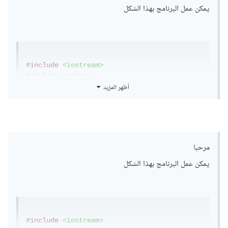
يمكن عمل البرنامج بهذا الشكل
#include
<iostream>
#include
<ctime>
أظهر المزيد
using
namespace
 std
;
// هنا قمنا بتعريف كلاس الطالب
class
Student
{
// هنا قمنا بتعريف خصائص الطالب 
public
:
مرحبا
int
 id
;
يمكن عمل البرنامج بهذا الشكل
public
:
    string name
;
public
:
char
 grade
;
public
:
#include
<iostream>
int
 i 
=
0
;