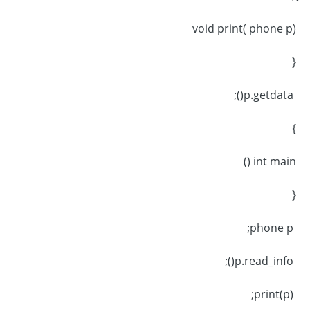
void print( phone p)
{
p.getdata();
}
int main ()
{
phone p;
p.read_info();
print(p);