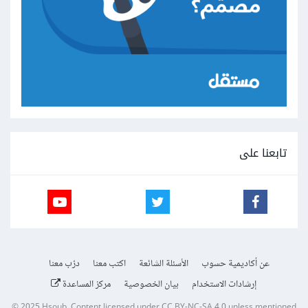
تابعنا على
عن أكاديمية حسوب
الأسئلة الشائعة
اكتب معنا
درّب معنا
إرشادات الاستخدام
بيان الخصوصية
مركز المساعدة
© 2025
Hsoub
.
Content licensed under
CC BY-NC-SA 4.0
unless mentioned