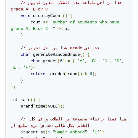
// هذا من أجل طباعة عدد الطلاب الذين لديهم 
grade A, B or C
void
 displayCount
()
{
        cout 
<<
"number of students who have 
grade A, B or C: "
<<
 i
;
}
// هذا من أجل تحرير grade عشوائي
char
 generateRandomGrade
()
{
char
 grades
[
6
]
=
{
'A'
,
'B'
,
'C'
,
'D'
,
'E'
,
'F'
};
return
  grades
[
rand
()
%
6
];
}
};
int
 main
()
{
    srand
(
time
(
NULL
));
// هنا قمنا بإنشاء مجموعة من الطلاب و في كل 
مرة نطبع ال grade الخاص بكل طالب
Student
 s1
(
1
,
"Samir Abboud"
,
'E'
);