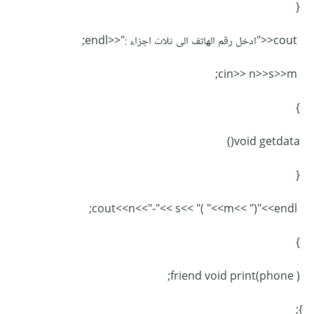
number using the Get_Data function. Write a C++
{
program to test the created class.
cout<<"ادخل رقم الهاتف الى ثلاث اجزاء :"<<endl;
cin>> n>>s>>m;
}
void getdata()
{
cout<<n<<"-"<< s<< "( "<<m<< ")"<<endl;
}
friend void print(phone );
};