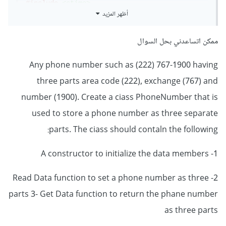
#include
<ctime>
أظهر المزيد
using
namespace
 std
;
// هنا قمنا ببناء الدالة المنشئة او ال 
constructor
// هنا قمنا بتعريف كلاس الطالب
ممكن اتساعدني بحل السوال
Student
(
int
 id
,
 string name
,
char
class
Student
{
grade
)
:
 id
(
id
),
 name
(
name
),
 grade
(
grade
)
// هنا قمنا بتعريف خصائص الطالب 
{}
Any phone number such as (222) 767-1900 having
public
:
int
 id
;
three parts area code (222), exchange (767) and
// هنا استعملنا ++ operator overloading
public
:
Student
operator
++()
{
number (1900). Create a ciass PhoneNumber that is
    string name
;
char
 grade 
=
 generateRandomGrade
();
public
:
used to store a phone number as three separate
Student
 tmp
(
i 
+
2
,
"new name "
+
(
i 
char
 grade
;
+
2
),
 grade
);
parts. The ciass should contaln the following:
if
(
grade 
==
'A'
||
 grade 
==
'B'
||
public
:
grade 
==
'C'
)
int
 i 
=
0
;
1- A constructor to initialize the data members
++
i
;
// هنا قمنا ببناء الدالة المنشئة او ال 
2- Read Data function to set a phone number as three
return
 tmp
;
constructor
}
parts 3- Get Data function to return the phane number
Student
(
int
 id
,
 string name
,
char
grade
)
:
 id
(
id
),
 name
(
name
),
 grade
(
grade
)
as three parts
// هذا من أجل طباعة عدد الطلاب الذين 
{}
لديهم grade A, B or C