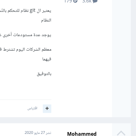
179
3.6k
يعتبر ال git نظام للتحكم بالنُسخ أو version control system أو إختصار
النظام
يوجد عدة مستودعات أخرى غير ال GitHub كال gitlab أو ال bitbucket لكن أ
فيهما
بالتوفيق
اقتباس
Mohammed
نشر
27 مايو 2020