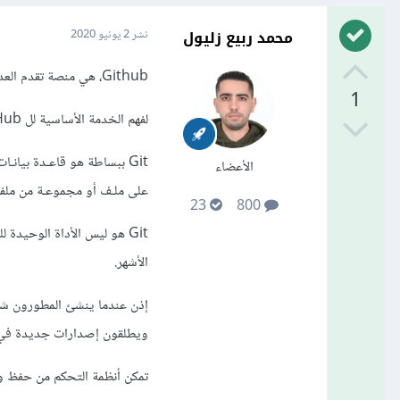
محمد ربيع زليول
نشر
2 يونيو 2020
Github، هي منصة تقدم العديد من الخدمات للمطورين لكن الخدمة الأساسية للمنصة هي إستضافة المشاريع ومشاركتها.
1
لفهم الخدمة الأساسية لل GitHub، يجب أن نفهم أولاً ما هو Git؟ وما هي أدوات التحكم بالنسخ؟
Git ببساطة هو قاعـدة بيان
الأعضاء
على ملـف أو مجموعـة من ملفـ
23
800
الأشهر.
إذن عندما ينشئ المطورون شيئ
ويطلقون إصدارات جديدة في 
تمكن أنظمة التحكم من حفظ و