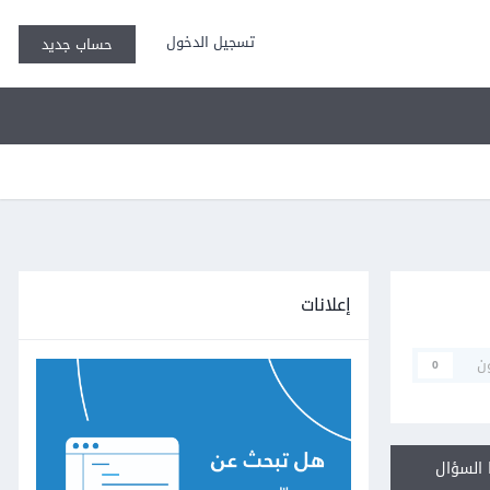
تسجيل الدخول
حساب جديد
إعلانات
ن
0
السؤال