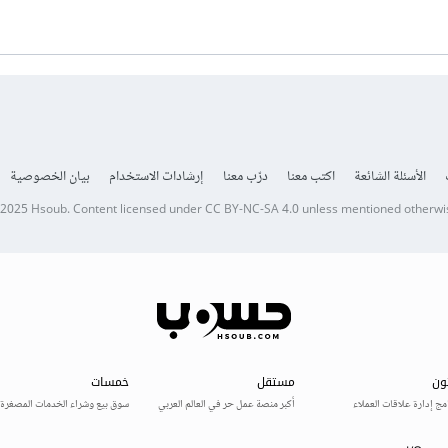
الأسئلة الشائعة
اكتب معنا
درّب معنا
إرشادات الاستخدام
بيان الخصوصية
 2025
Hsoub
.
Content licensed under
CC BY-NC-SA 4.0
unless mentioned otherwi