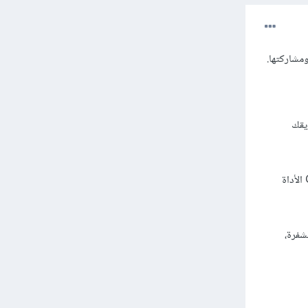
ريقك
Git هو ليس الأداة الوحيدة للتحكم بالنسخ بل هنالك العديد من الأدوات ك VSC و Mercurial، لكن يبقى Git الأداة
شفرة،