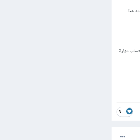
 GitHub تعتمد هذا
ل GitHub لذلك على المبرمج إكتساب مهارة
3