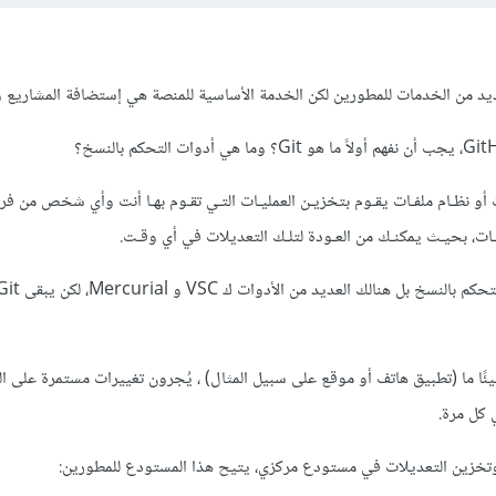
ـات أو نظـام ملفـات يقـوم بتخزيـن العمليـات التـي تقـوم بهـا أنت وأي شخص من ف
ات، بحيـث يمكنـك من العـودة لتلـك التعديلات في أي وقـت.
ًا ما (تطبيق هاتف أو موقع على سبيل المثال) ، يُجرون تغييرات مستمرة على ال
كل مرة.
تخزين التعديلات في مستودع مركزي، يتيح هذا المستودع للمطورين: