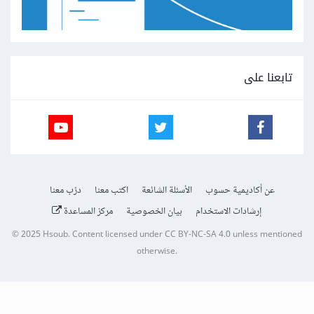
تابعنا على
عن أكاديمية حسوب
الأسئلة الشائعة
اكتب معنا
درّب معنا
إرشادات الاستخدام
بيان الخصوصية
مركز المساعدة
© 2025
Hsoub
.
Content licensed under
CC BY-NC-SA 4.0
unless mentioned
otherwise.