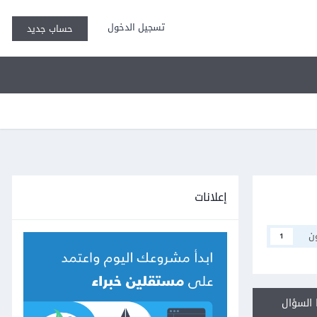
تسجيل الدخول
حساب جديد
إعلانات
ن
1
السؤال