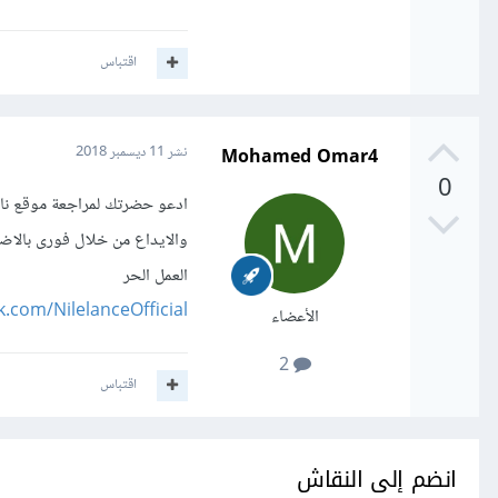
اقتباس
Mohamed Omar4
نشر
11 ديسمبر 2018
0
ادعو حضرتك لمراجعة موقع ناي
والايداع من خلال فورى بالاضا
العمل الحر
.com/NilelanceOfficial/
الأعضاء
2
اقتباس
انضم إلى النقاش