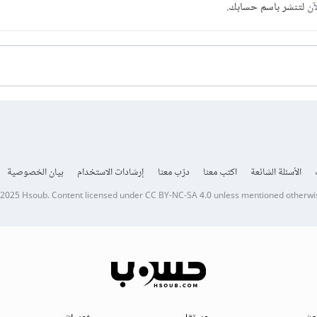
آن
لتنشر باسم حسابك.
الأسئلة الشائعة
اكتب معنا
درّب معنا
إرشادات الاستخدام
بيان الخصوصية
 2025
Hsoub
.
Content licensed under
CC BY-NC-SA 4.0
unless mentioned otherwi