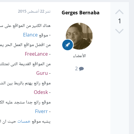
Gerges Bernaba
نشر
22 أغسطس 2015
1
هناك الكثير من المواقع على سب
- موقع
Elance
من افضل مواقع العمل الحر يمك
FreeLance
-
الأعضاء
من المواقع القديمة التى تمتل
2
Guru
-
موقع رائع يهتم بالربط بين الشر
Odesk
-
موقع رائع جدا ستجد عليه الكثي
Fiverr
-
يشبه موقع
خمسات
حيث ان الخ