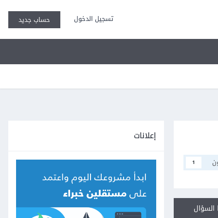
تسجيل الدخول
حساب جديد
إعلانات
ن
1
السؤال