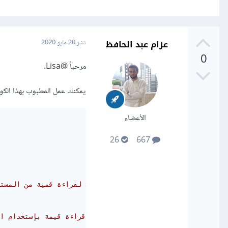
عزام عبد الحافظ
نشر
20 مايو 2020
0
مرحباً
@Lisa
.
يمكنك عمل المطبوب بهذا الكود
الأعضاء
26
667
// لقراءة قمية من المستخدم Scanner عمل متغير من 
// nextLine متغير العرض و قراءة قيمة بإستخدام الدلة  