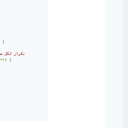
{
//rect_width تكرار لكل صف يحدد فيه عدد النجوم على حسب قيمة 
++)
{