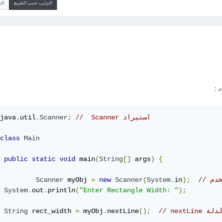
الترتيب حسب التقييم
ال
 :
//  Scanner استيراد
;
Scanner
.
util
.
java
class
Main
public
static
void
 main
(
String
[]
 args
)
{
Scanner
 myObj 
=
new
Scanner
(
System
.
in
);
System
.
out
.
println
(
"Enter Rectangle Width: "
);
String
 rect_width 
=
 myObj
.
nextLine
();