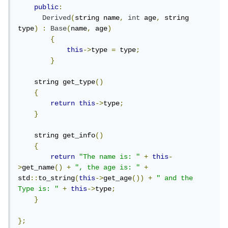
public
:
Derived
(
string name
,
int
 age
,
 string 
type
)
:
Base
(
name
,
 age
)
{
this
->
type 
=
 type
;
}
    string get_type
()
{
return
this
->
type
;
}
    string get_info
()
{
return
"The name is: "
+
this
-
>
get_name
()
+
", the age is: "
+
std
::
to_string
(
this
->
get_age
())
+
" and the 
Type is: "
+
this
->
type
;
}
};