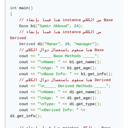
int
 main
()
{
// هنا قمنا بإنشاء instance من الكلاس Base
Base
 b1
(
"Samir Abboud"
,
24
);
// هنا قمنا بإنشاء instance من الكلاس 
Derived
Derived
 d1
(
"Manar"
,
29
,
"manager"
);
// هنا سنقوم باستعمال دوال الكلاس Base
    cout 
<<
"_____ Base Methods _____"
;
    cout 
<<
"\nName: "
<<
 b1
.
get_name
();
    cout 
<<
"\nAge: "
<<
 b1
.
get_age
();
    cout 
<<
"\nBase Info: "
<<
 b1
.
get_info
();
// هنا سنقوم باستعمال دوال الكلاس Derived
    cout 
<<
"\n_____ Derived Methods _____"
;
    cout 
<<
"\nName: "
<<
 d1
.
get_name
();
    cout 
<<
"\nAge: "
<<
 d1
.
get_age
();
    cout 
<<
"\nType: "
<<
 d1
.
get_type
();
    cout 
<<
"\nDerived Info: "
<<
d1
.
get_info
();