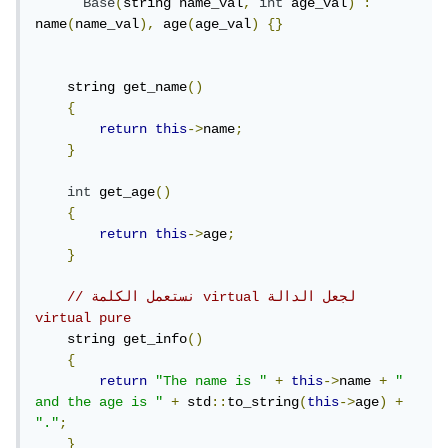
Base
(
string name_val
,
int
 age_val
)
:
name
(
name_val
),
 age
(
age_val
)
{}
    string get_name
()
{
return
this
->
name
;
}
int
 get_age
()
{
return
this
->
age
;
}
// نستعمل الكلمة virtual لجعل الدالة 
virtual pure
    string get_info
()
{
return
"The name is "
+
this
->
name 
+
" 
and the age is "
+
 std
::
to_string
(
this
->
age
)
+
"."
;
}