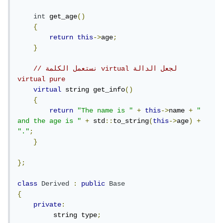
int
 get_age
()
{
return
this
->
age
;
}
// نستعمل الكلمة virtual لجعل الدالة 
virtual pure
virtual
 string get_info
()
{
return
"The name is "
+
this
->
name 
+
" 
and the age is "
+
 std
::
to_string
(
this
->
age
)
+
"."
;
}
};
class
Derived
:
public
Base
{
private
:
         string type
;