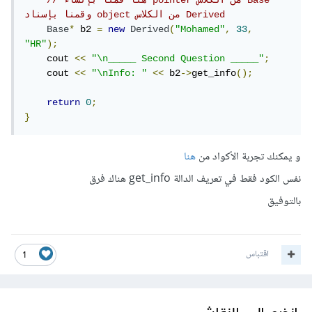
// هنا قمنا بإنشاء pointer من الكلاس Base 
وقمنا بإسناد object من الكلاس Derived
Base
*
 b2 
=
new
Derived
(
"Mohamed"
,
33
,
"HR"
);
    cout 
<<
"\n_____ Second Question _____"
;
    cout 
<<
"\nInfo: "
<<
 b2
->
get_info
();
return
0
;
}
و يمكنك تجربة الأكواد من
هنا
نفس الكود فقط في تعريف الدالة get_info هناك فرق
بالتوفيق
اقتباس
1