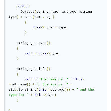
public
:
Derived
(
string name
,
int
 age
,
 string 
type
)
:
Base
(
name
,
 age
)
{
this
->
type 
=
 type
;
}
    string get_type
()
{
return
this
->
type
;
}
    string get_info
()
{
return
"The name is: "
+
this
-
>
get_name
()
+
", the age is: "
+
std
::
to_string
(
this
->
get_age
())
+
" and the 
Type is: "
+
this
->
type
;
}
};