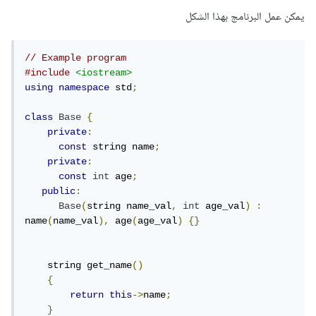
يمكن عمل البرنامج بهذا الشكل
// Example program
#include
<iostream>
using
namespace
 std
;
class
Base
{
private
:
const
 string name
;
private
:
const
int
 age
;
public
:
Base
(
string name_val
,
int
 age_val
)
:
name
(
name_val
),
 age
(
age_val
)
{}
    string get_name
()
{
return
this
->
name
;
}