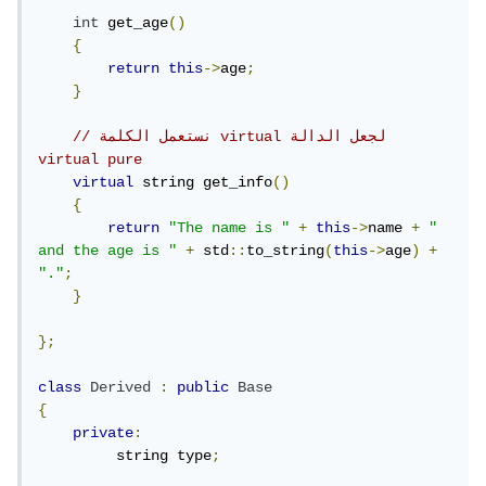
int
 get_age
()
{
return
this
->
age
;
}
// نستعمل الكلمة virtual لجعل الدالة 
virtual pure
virtual
 string get_info
()
{
return
"The name is "
+
this
->
name 
+
" 
and the age is "
+
 std
::
to_string
(
this
->
age
)
+
"."
;
}
};
class
Derived
:
public
Base
{
private
:
         string type
;