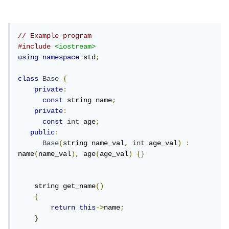
// Example program
#include
<iostream>
using
namespace
 std
;
class
Base
{
private
:
const
 string name
;
private
:
const
int
 age
;
public
:
Base
(
string name_val
,
int
 age_val
)
:
name
(
name_val
),
 age
(
age_val
)
{}
    string get_name
()
{
return
this
->
name
;
}