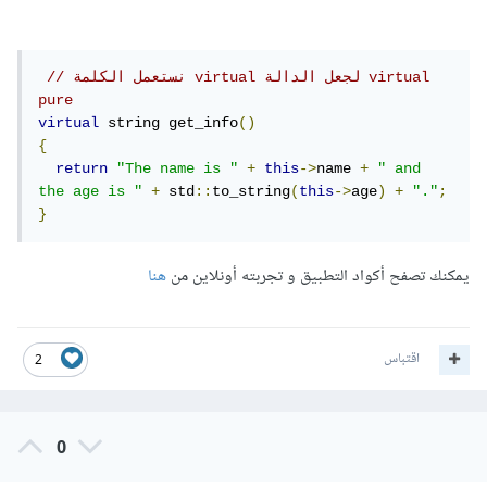
// نستعمل الكلمة virtual لجعل الدالة virtual 
pure
virtual
 string get_info
()
{
return
"The name is "
+
this
->
name 
+
" and 
the age is "
+
 std
::
to_string
(
this
->
age
)
+
"."
;
}
يمكنك تصفح أكواد التطبيق و تجربته أونلاين من
هنا
اقتباس
2
0