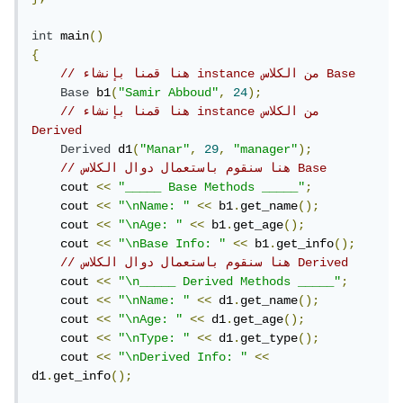
int
 main
()
{
// هنا قمنا بإنشاء instance من الكلاس Base
Base
 b1
(
"Samir Abboud"
,
24
);
// هنا قمنا بإنشاء instance من الكلاس 
Derived
Derived
 d1
(
"Manar"
,
29
,
"manager"
);
// هنا سنقوم باستعمال دوال الكلاس Base
    cout 
<<
"_____ Base Methods _____"
;
    cout 
<<
"\nName: "
<<
 b1
.
get_name
();
    cout 
<<
"\nAge: "
<<
 b1
.
get_age
();
    cout 
<<
"\nBase Info: "
<<
 b1
.
get_info
();
// هنا سنقوم باستعمال دوال الكلاس Derived
    cout 
<<
"\n_____ Derived Methods _____"
;
    cout 
<<
"\nName: "
<<
 d1
.
get_name
();
    cout 
<<
"\nAge: "
<<
 d1
.
get_age
();
    cout 
<<
"\nType: "
<<
 d1
.
get_type
();
    cout 
<<
"\nDerived Info: "
<<
d1
.
get_info
();