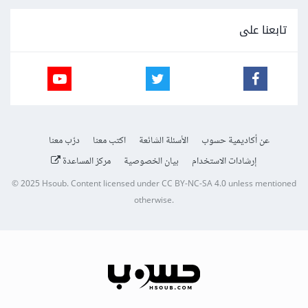
تابعنا على
عن أكاديمية حسوب
الأسئلة الشائعة
اكتب معنا
درّب معنا
إرشادات الاستخدام
بيان الخصوصية
مركز المساعدة
© 2025
Hsoub
.
Content licensed under
CC BY-NC-SA 4.0
unless mentioned
otherwise.