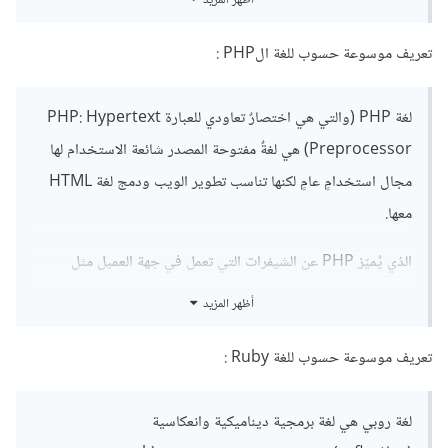
وتدعمها جميع المتصفحات تقريبًا دن الحاجة إلى إضافات خارجية.
تعريف موسوعة حسوب للغة الPHP :
لغة PHP (والتي هي اختصارٌ تعاودي للعبارة PHP: Hypertext
Preprocessor) هي لغةٌ مفتوحة المصدر شائعة الاستخدام لها
مجال استخدامٍ عامٍ لكنها تناسب تطوير الويب ودمج لغة HTML
معها.
الذي يُميّز PHP عن الشيفرات التي تعمل في جهة العميل مثل
JavaScript هو أنَّ شيفرات PHP ستُنفَّذ على الخادم، مما يولِّد
أظهر المزيد
شيفرة HTML التي ستُرسَل بعد ذلك إلى العميل. أي أنَّ العميل
سيستلم ناتج تنفيذ شيفرة PHP ولن يعلم ما هي الشيفرة الأصلية
تعريف موسوعة حسوب للغة Ruby :
التي ولَّدتها.
لغة روبي هي لغة برمجية ديناميكية وانعكاسية