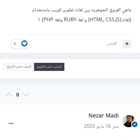
ماهي الفروق الجوهريه بين لغات تطوير الويب باستخدام
{لغات(HTML, CSS,JS) و لغة RUBY ولغة PHP} ؟
اقتباس
1
الترتيب حسب التقييم
الترتيب حسب التاريخ
0
Nezar Madi
نشر
16 مايو 2020