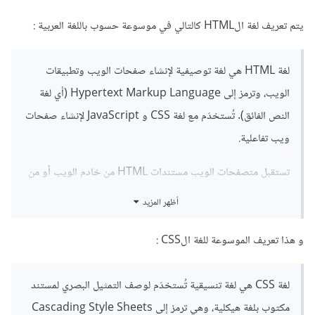
يتم تعريف لغة الHTML كالتالي في موسوعة حسوب باللغة العربية :
لغة HTML هي لغة توصيفية لإنشاء صفحات الويب وتطبيقات
الويب، وترمز إلى Hypertext Markup Language (أي لغة
النص الفائق). تُستخدَم مع لغة CSS و JavaScript لإنشاء صفحات
ويب تفاعلية.
تستقبل متصفحات الويب مستندات HTML من خادم الويب أو من
نظام الملفات وتعرضها، ووظيفة لغة HTML هي وصف بنية صفحات
أظهر المزيد
الويب هيكليًا.
و هذا تعريف الموسوعة للغة الCSS :
لغة CSS هي لغة تنسيقية تُستخدَم لوصف التمثيل البصري لمستند
مكتوب بلغة هيكلية، وهي ترمز إلى Cascading Style Sheets