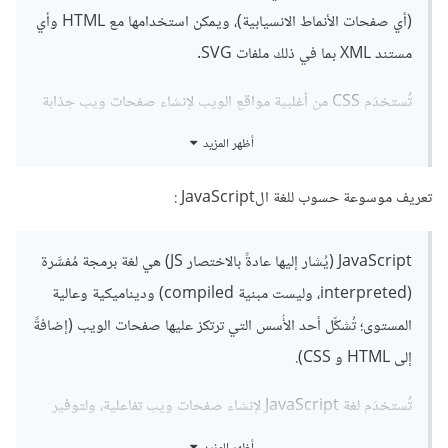
(أي صفحات الأنماط الانسيابية)، ويمكن استخدامها مع HTML وأي
مستند XML بما في ذلك ملفات SVG.
تُستخدَم CSS من أغلبية مواقع الويب لإنشاء صفحات ويب جذابة
وواجهات سهلة الاستخدام لتطبيقات الويب، وتُستعمَل عادةً مع
أظهر المزيد
لغتَي HTML و JavaScript.
تعريف موسوعة حسوب للغة الJavaScript :
JavaScript (يُشار إليها عادةً بالاختصار JS) هي لغة برمجة مُفسَّرة
(interpreted، وليست مبنية compiled) وديناميكية وعالية
المستوى؛ تُشكِّل أحد الأُسس التي ترتكز عليها صفحات الويب (إضافةً
إلى HTML و CSS).
تُستخدَم لغة JavaScript لإنشاء صفحات ويب تفاعلية، ولتوفير
تطبيقات ويب بما في ذلك الألعاب؛ وهي مُستعمَلة من أغلبية المواقع،
أظهر المزيد