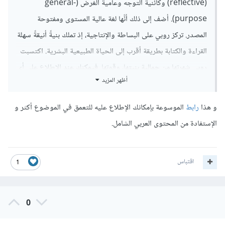
(reflective) وكائنية التوجه وعامية الغرض (general-
purpose). أضف إلى ذلك أنَّها لغة عالية المستوى ومفتوحة
المصدر. تركز روبي على البساطة والإنتاجية، إذ تملك بنيةً أنيقةً سهلة
القراءة والكتابة بطريقة أقرب إلى الحياة الطبيعية البشرية. اكتسبت
روبي شهرتها من جمالية بنيتها، وقوتها. فيمكنك عند الاطلاع على أي
أظهر المزيد
تعبير برمجي في روبي أخذ فكرة أولية عن الوظيفة التي يفعلها دون
أن يكون لك خلفية مسبقة عن البرمجة!
و هذا
رابط
الموسوعة بإمكانك الإطلاع عليه للتعمق في الموضوع أكثر و
الإستفادة من المحتوى العربي الشامل.
اقتباس
1
0