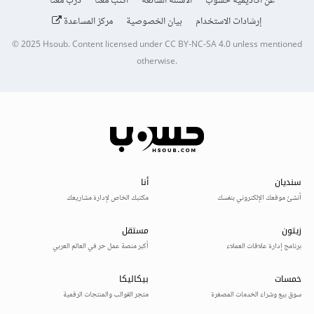
عن أكاديمية حسوب
الأسئلة الشائعة
اكتب معنا
درّب معنا
إرشادات الاستخدام
بيان الخصوصية
مركز المساعدة
© 2025
Hsoub
.
Content licensed under
CC BY-NC-SA 4.0
unless mentioned
otherwise.