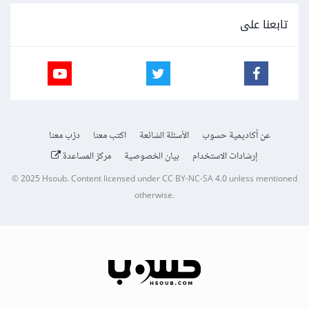
تابعنا على
عن أكاديمية حسوب
الأسئلة الشائعة
اكتب معنا
درّب معنا
إرشادات الاستخدام
بيان الخصوصية
مركز المساعدة
© 2025
Hsoub
.
Content licensed under
CC BY-NC-SA 4.0
unless mentioned
otherwise.