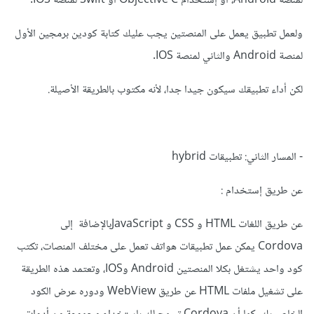
لمنصة Android، أو إستخدام Objective C أو Swift لمنصة IOS.
ولعمل تطبيق يعمل على المنصتين يجب عليك كتابة كودين برمجين الأول
لمنصة Android والثاني لمنصة IOS.
لكن أداء تطبيقك سيكون جيدا جدا، لأنه مكتوب بالطريقة الأصيلة.
- المسار الثاني: تطبيقات hybrid
عن طريق إستخدام :
عن طريق اللغات HTML و CSS و JavaScriptبالإضافة إلى
Cordova يمكن عمل تطبيقات هواتف تعمل على مختلف المنصات، تكتب
كود واحد يشتغل بكلا المنصتين Android وIOS، وتعتمد هذه الطريقة
على تشغيل ملفات HTML عن طريق WebView ودوره عرض الكود