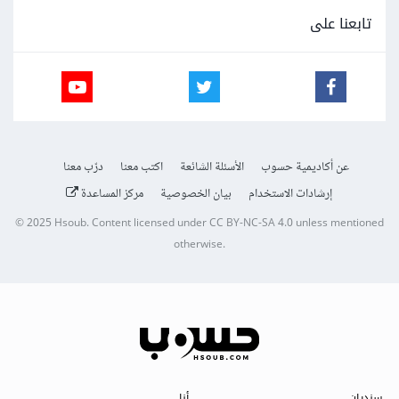
تابعنا على
عن أكاديمية حسوب
الأسئلة الشائعة
اكتب معنا
درّب معنا
إرشادات الاستخدام
بيان الخصوصية
مركز المساعدة
© 2025
Hsoub
.
Content licensed under
CC BY-NC-SA 4.0
unless mentioned
otherwise.