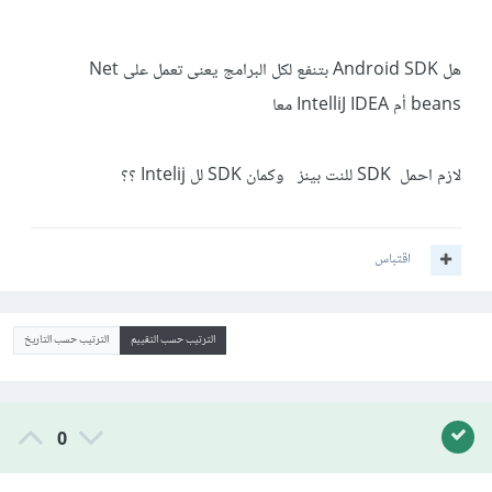
هل Android SDK بتنفع لكل البرامج يعنى تعمل على Net
beans أم IntelliJ IDEA معا
لازم احمل SDK للنت بينز وكمان SDK لل Intelij ؟؟
اقتباس
الترتيب حسب التقييم
الترتيب حسب التاريخ
0