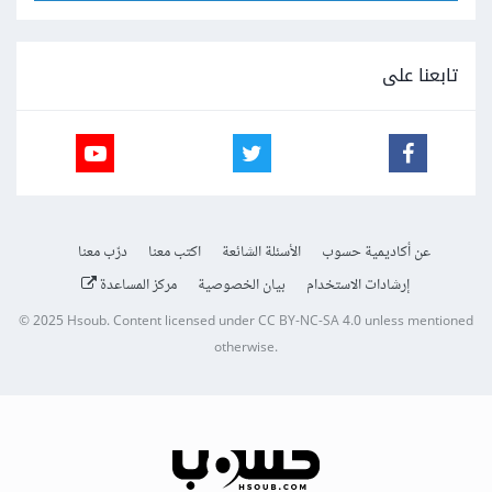
تابعنا على
عن أكاديمية حسوب
الأسئلة الشائعة
اكتب معنا
درّب معنا
إرشادات الاستخدام
بيان الخصوصية
مركز المساعدة
© 2025
Hsoub
.
Content licensed under
CC BY-NC-SA 4.0
unless mentioned
otherwise.