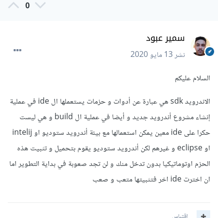
0
سمير عبود
نشر
13 مايو 2020
السلام عليكم
الاندرويد sdk هي عبارة عن أدوات و حزمات يستعملها ال ide في عملية
إنشاء مشروع أندرويد جديد و أيضا في عملية ال build و هي ليست
حكرا على ide معين يمكن استعمالها مع بيئة أندرويد ستوديو او intelij
او eclipse و غيرهم لكن أندرويد ستوديو يقوم بتحميل و تثبيت هذه
الحزم اوتوماتيكيا بدون تدخل منك و لن تجد صعوبة في بداية التطوير اما
ان اخترت ide اخر فتثبيتها متعب و صعب
اقتباس