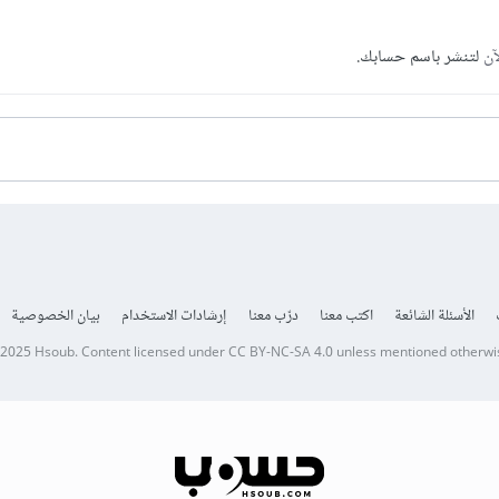
آن
لتنشر باسم حسابك.
الأسئلة الشائعة
اكتب معنا
درّب معنا
إرشادات الاستخدام
بيان الخصوصية
 2025
Hsoub
.
Content licensed under
CC BY-NC-SA 4.0
unless mentioned otherwi