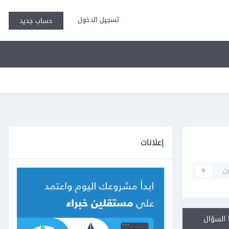
تسجيل الدخول
حساب جديد
إعلانات
ن
0
السؤال