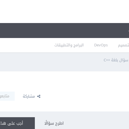
تصميم
DevOps
البرامج والتطبيقات
ؤال بلغة ++C
متابعو
مشاركة
اطرح سؤالًا
أجب على هذا 