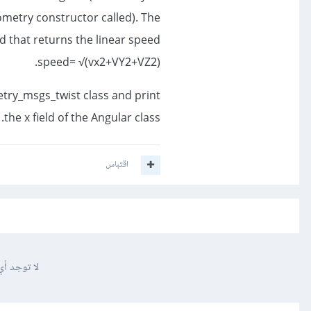
metry constructor called). The
that returns the linear speed.
(speed= √(vx2+VY2+VZ2.
try_msgs_twist class and print
the x field of the Angular class.
اقتباس
لا توجد أي