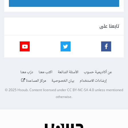
تابعنا على
عن أكاديمية حسوب
الأسئلة الشائعة
اكتب معنا
درّب معنا
إرشادات الاستخدام
بيان الخصوصية
مركز المساعدة
© 2025
Hsoub
.
Content licensed under
CC BY-NC-SA 4.0
unless mentioned
otherwise.