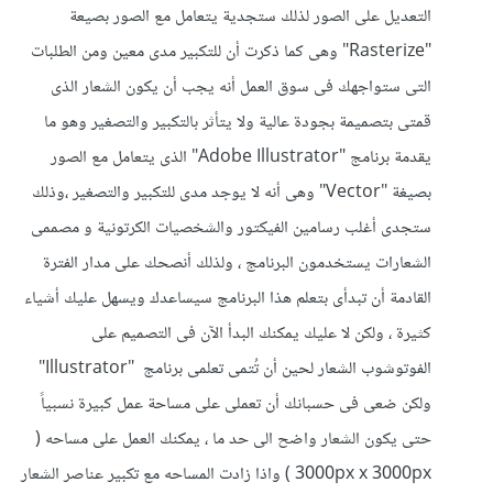
التعديل على الصور لذلك ستجدية يتعامل مع الصور بصيعة
"Rasterize" وهى كما ذكرت أن للتكبير مدى معين ومن الطلبات
التى ستواجهك فى سوق العمل أنه يجب أن يكون الشعار الذى
قمتى بتصميمة بجودة عالية ولا يتأثر بالتكبير والتصغير وهو ما
يقدمة برنامج "Adobe Illustrator" الذى يتعامل مع الصور
بصيغة "Vector" وهى أنه لا يوجد مدى للتكبير والتصغير ،وذلك
ستجدى أغلب رسامين الفيكتور والشخصيات الكرتونية و مصممى
الشعارات يستخدمون البرنامج ، ولذلك أنصحك على مدار الفترة
القادمة أن تبدأى بتعلم هذا البرنامج سيساعدك ويسهل عليك أشياء
كثيرة ، ولكن لا عليك يمكنك البدأ الآن فى التصميم على
الفوتوشوب الشعار لحين أن تُتمى تعلمى برنامج "Illustrator"
ولكن ضعى فى حسبانك أن تعملى على مساحة عمل كبيرة نسبياً
حتى يكون الشعار واضح الى حد ما ، يمكنك العمل على مساحه (
3000px x 3000px ) واذا زادت المساحه مع تكبير عناصر الشعار