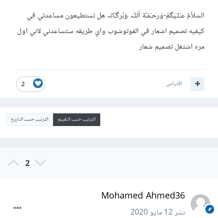
السَلٱمٌ عـَلـْيگمّ-ۈرحـْمّـٌة ٱللـّہ ﯙبُرگـّاتہ هل تستطيعون مساعدتي في
كيفيه تصميم اشعار في الفوتوشوب واي طريقه ستساعدني لاني اول
مره اشتغل تصميم شعار
اقتباس
2
الترتيب حسب التقييم
الترتيب حسب التاريخ
2
Mohamed Ahmed36
نشر
12 مايو 2020