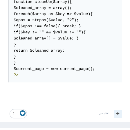
function cleanUp($array){

$cleaned_array = array();

foreach($array as $key => $value){

$qpos = strpos($value, "?");

if($qpos !== false){ break; }

if($key != "" && $value != ""){ 
$cleaned_array[] = $value; }

}

return $cleaned_array;

}

}

?>
اقتباس
1