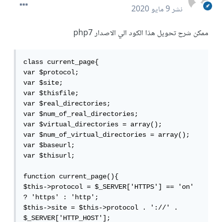
نشر
9 مايو 2020
ممكن شرح تحويل هذا الكود الي الاصدار php7
class current_page{

var $protocol;

var $site;

var $thisfile;

var $real_directories;

var $num_of_real_directories;

var $virtual_directories = array();

var $num_of_virtual_directories = array();

var $baseurl;

var $thisurl;

function current_page(){

$this->protocol = $_SERVER['HTTPS'] == 'on' 
? 'https' : 'http';

$this->site = $this->protocol . '://' . 
$_SERVER['HTTP_HOST'];
