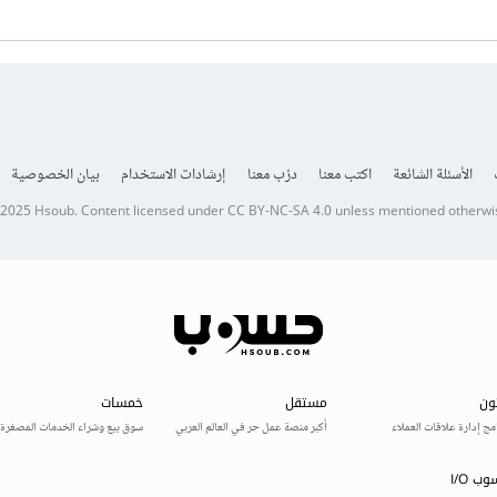
الأسئلة الشائعة
اكتب معنا
درّب معنا
إرشادات الاستخدام
بيان الخصوصية
 2025
Hsoub
.
Content licensed under
CC BY-NC-SA 4.0
unless mentioned otherwi