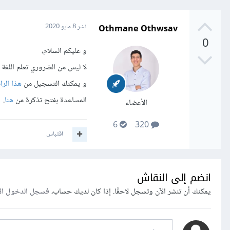
Othmane Othwsav
نشر
8 مايو 2020
0
و عليكم السلام،
لا ليس من الضروري تعلم اللغة ال
و يمكنك التسجيل من
هذا الرا
المساعدة بفتح تذكرة من
هنا
.
الأعضاء
6
320
اقتباس
انضم إلى النقاش
يمكنك أن تنشر الآن وتسجل لاحقًا. إذا كان لديك حساب،
فسجل الدخول ال