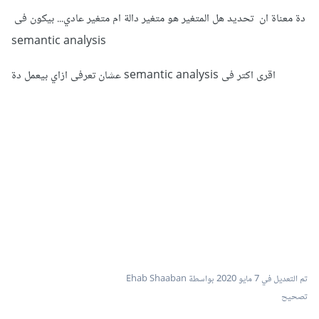
دة معناة ان تحديد هل المتغير هو متغير دالة ام متغير عادي... بيكون فى
semantic analysis
اقرى اكتر فى semantic analysis عشان تعرفى ازاي بيعمل دة
تم التعديل في
7 مايو 2020
بواسطة Ehab Shaaban
تصحيح