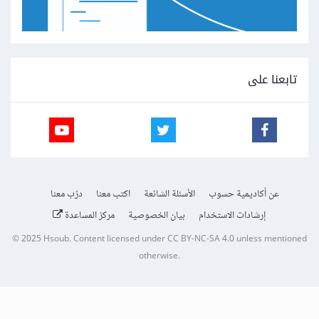
تابعنا على
عن أكاديمية حسوب
الأسئلة الشائعة
اكتب معنا
درّب معنا
إرشادات الاستخدام
بيان الخصوصية
مركز المساعدة
© 2025
Hsoub
.
Content licensed under
CC BY-NC-SA 4.0
unless mentioned
otherwise.