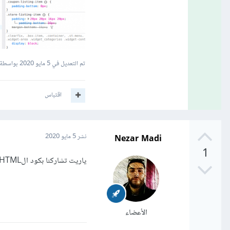
تم التعديل في
5 مايو 2020
بواسطة li Madi
اقتباس
Nezar Madi
نشر
5 مايو 2020
1
ياريت تشاركنا بكود الHTML الخاص بهذه الصفحة و كذلك ملف الcss المرتبط بها حتى أقدر أساعدك
الأعضاء