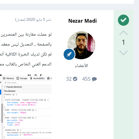
Nezar Madi
نشر
5 مايو 2020
(معدل)
1
بالصفحة , التعديل ليس معقد 
الدعم الفني الخاص بالقالب م
الأعضاء
32
455