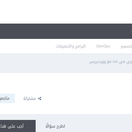
تصميم
DevOps
البرامج والتطبيقات
c مع ووردبريس
متابعو
مشاركة
اطرح سؤالًا
أجب على هذا 