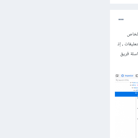
 العنصرين في كل من الموقعين ستجد بأنك ستحتاج إلي تعديل الhtml و كذلك ال css الخاص
ليقات , إذ
Freelancing أو ربما القيام بمراسلة فريق