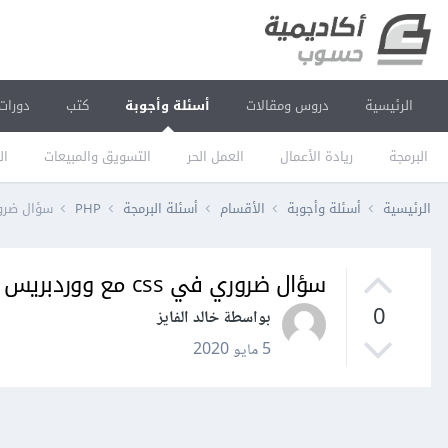
الرئيسية
دروس ومقالات
أسئلة وأجوبة
كتب
دورات
البرمجة
ريادة الأعمال
العمل الحر
التسويق والمبيعات
ال
الرئيسية
أسئلة وأجوبة
الأقسام
أسئلة البرمجة
PHP
سؤال ضروري في ss
سؤال ضروري في css مع ووردبريس
0
بواسطة خالد الفايز
5 مايو 2020