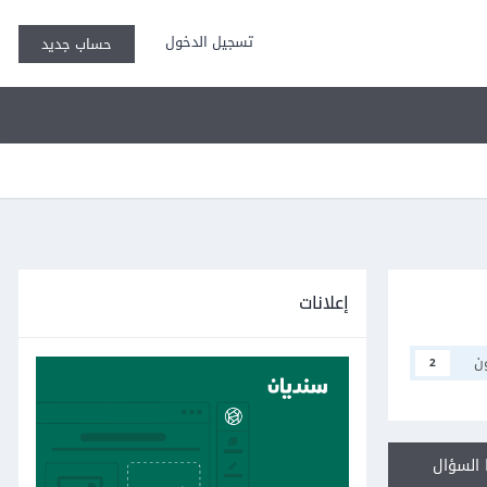
تسجيل الدخول
حساب جديد
إعلانات
ن
2
السؤال