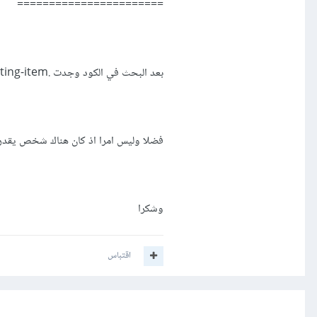
=======================
بعد البحث في الكود وجدت .store-listing-item هو المسؤول عن عرض الكوبونات
فضلا وليس امرا اذ كان هناك شخص يقدر 
وشكرا
اقتباس