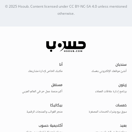
© 2025
Hsoub
.
Content licensed under
CC BY-NC-SA 4.0
unless mentioned
otherwise.