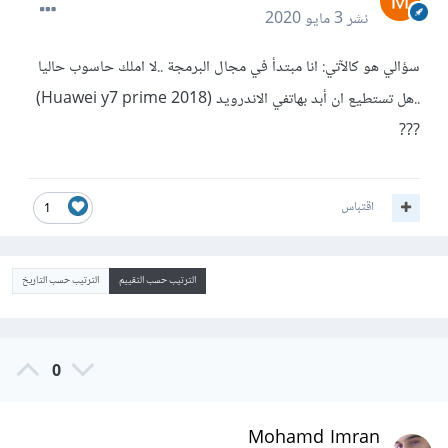
نشر
3 مايو 2020
سؤالي هو كالآتي: انا مبتدأ في مجال البرمجة ..لا املك حاسوب حاليا
..هل تستطيع ان أبد بهاتفي الاندرويد (Huawei y7 prime 2018)
???
اقتباس
1
الترتيب حسب التقييم
الترتيب حسب التاريخ
0
Mohamd Imran