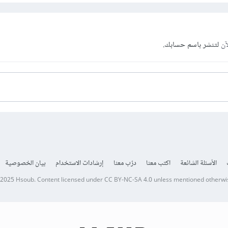
آن
لتنشر باسم حسابك.
الأسئلة الشائعة
اكتب معنا
درّب معنا
إرشادات الاستخدام
بيان الخصوصية
 2025
Hsoub
.
Content licensed under
CC BY-NC-SA 4.0
unless mentioned otherwi