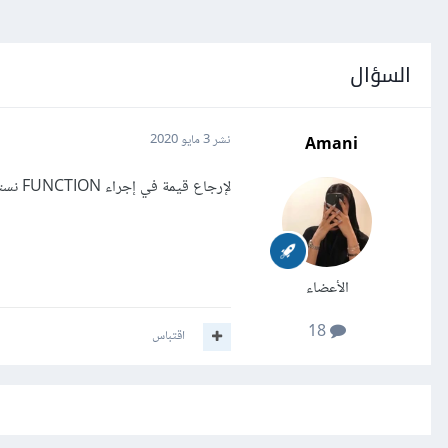
السؤال
Amani
نشر
3 مايو 2020
لإرجاع قيمة في إجراء FUNCTION نستخدم
الأعضاء
18
اقتباس