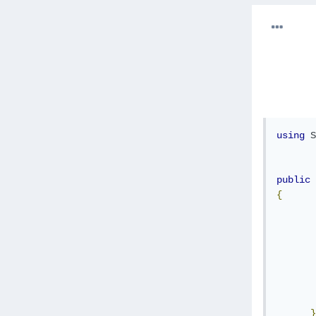
using
S
public
{
}