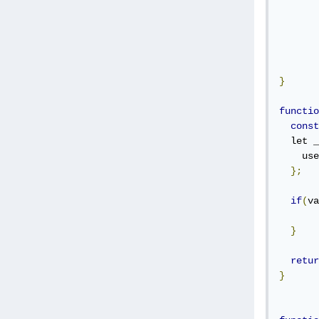
}
functio
const
  let _
    use
};
if
(
va
}
retur
}