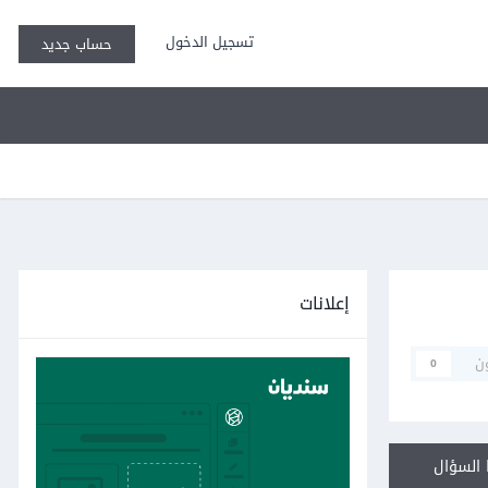
تسجيل الدخول
حساب جديد
إعلانات
ن
0
السؤال