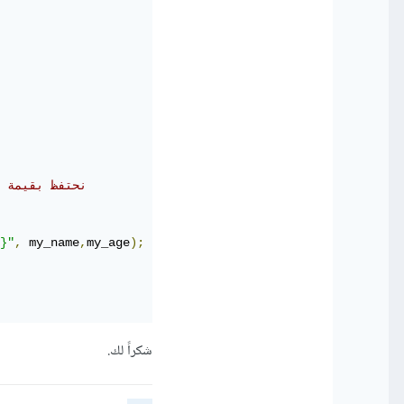
// نحتفظ بقيمة
}"
,
 my_name
,
my_age
);
شكراً لك.