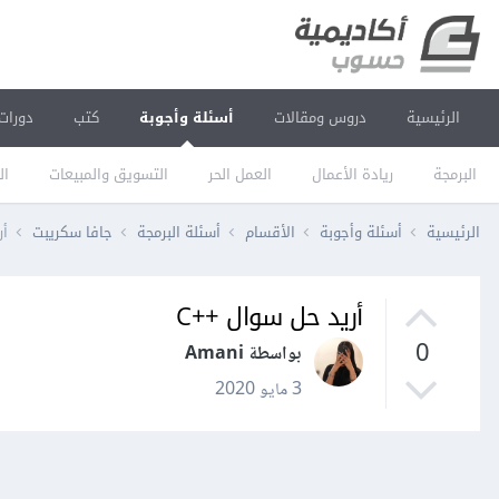
الرئيسية
دروس ومقالات
أسئلة وأجوبة
كتب
دورات
البرمجة
ريادة الأعمال
العمل الحر
التسويق والمبيعات
ال
الرئيسية
أسئلة وأجوبة
الأقسام
أسئلة البرمجة
جافا سكريبت
أر
أريد حل سوال ++C
0
بواسطة Amani
3 مايو 2020