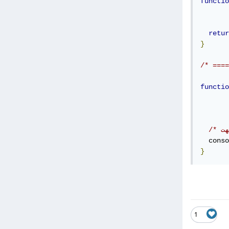
functio
retur
}
/* ====
functio
  conso
}
1