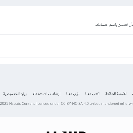
آن
لتنشر باسم حسابك.
الأسئلة الشائعة
اكتب معنا
درّب معنا
إرشادات الاستخدام
بيان الخصوصية
 2025
Hsoub
.
Content licensed under
CC BY-NC-SA 4.0
unless mentioned otherwi