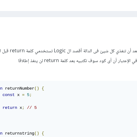
الطريقة بسيطة وكالآتي وهى بعد أن تنف
ر أن أى كود سوف تكتبيه بعد كلمة return لن ينفذ إطلاقا
n
 returnNumber
()
{
const
 x 
=
5
;
return
 x
;
// 5
n
 returnstring
()
{