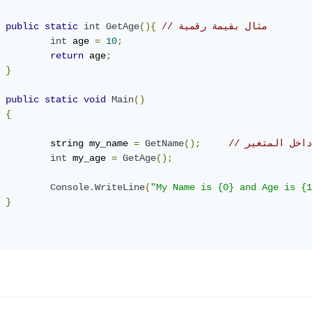
// مثال بقيمة رقمية
(){
GetAge
int
static
public
int
 age 
=
10
;
return
 age
;
}
public
static
void
Main
()
{
 داخل المتغير
();
GetName
=
		string my_name 
int
 my_age 
=
GetAge
();
Console
.
WriteLine
(
"My Name is {0} and Age is {1
}