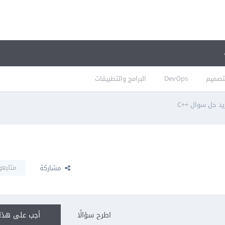
تصميم
DevOps
البرامج والتطبيقات
يد حل سوال ++C
متابعو
مشاركة
اطرح سؤالًا
أجب على هذا 