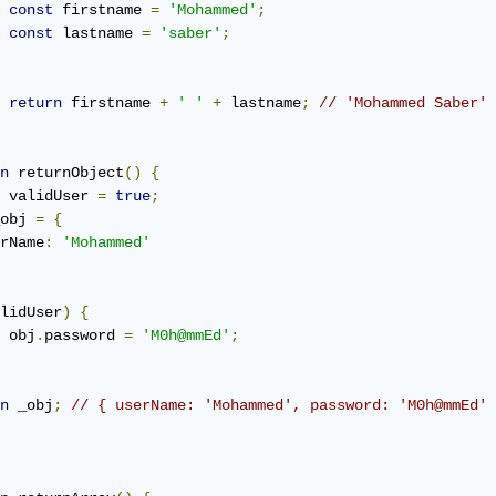
const
 firstname 
=
'Mohammed'
;
const
 lastname 
=
'saber'
;
return
 firstname 
+
' '
+
 lastname
;
// 'Mohammed Saber'
n
 returnObject
()
{
 validUser 
=
true
;
obj 
=
{
rName
:
'Mohammed'
lidUser
)
{
	obj
.
password 
=
'M0h@mmEd'
;
n
 _obj
;
// { userName: 'Mohammed', password: 'M0h@mmEd' 