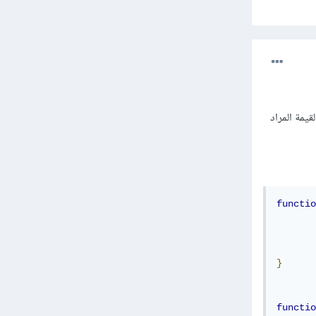
ذي كل شيئ فى الدالة أقصد ال Logic تستخدمي كلمة return قبل القيمة المراد
functio
}
functio