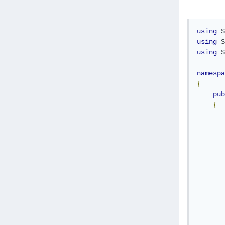
using
S
using
S
using
S
namespa
{
pub
{