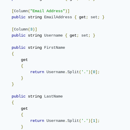
[
Column
(
"Email Address"
)]
public
 string 
EmailAddress
{
 get
;
set
;
}
[
Column
(
3
)]
public
 string 
Username
{
 get
;
set
;
}
public
 string 
FirstName
{
         get

{
return
Username
.
Split
(
'.'
)[
0
];
}
}
public
 string 
LastName
{
         get

{
return
Username
.
Split
(
'.'
)[
1
];
}