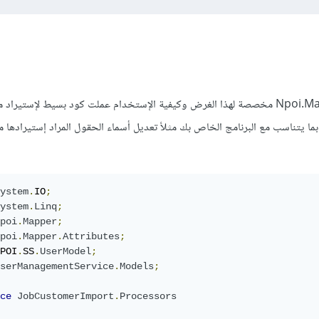
يمكنك إستخدام حزمة Npoi.Mapper مخصصة لهذا الغرض وكيفية الإستخدام عملت كود بسيط لإستير
ما يتناسب مع البرنامج الخاص بك مثلأ تعديل أسماء الحقول المراد إستيرادها 
ystem
.
IO
;
ystem
.
Linq
;
poi
.
Mapper
;
poi
.
Mapper
.
Attributes
;
POI
.
SS
.
UserModel
;
serManagementService
.
Models
;
ce
JobCustomerImport
.
Processors