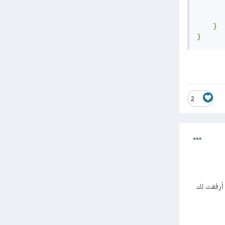
}
}
2
بيانات , أرفقت لك