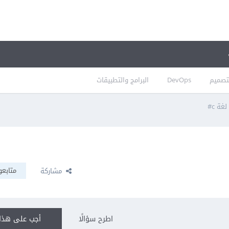
تصميم
DevOps
البرامج والتطبيقات
ة c#
متابعو
مشاركة
اطرح سؤالًا
أجب على هذا 