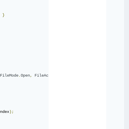
}
FileMode
.
Open
,
FileAccess
.
Read
))
ndex
);