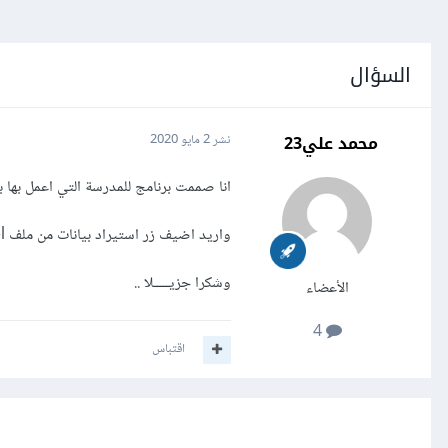
السؤال
محمد علي23
نشر
2 مايو 2020
انا صممت برنامج للمدرسة التي اعمل بها بلغة c# .. وهي قاعدة بيانات 
واريد اضيف زر استيراد بيانات من ملف excel الى قاعدة البيانات .. كيف ؟؟
وشكرا جزيـــــلا ..
الأعضاء
4
اقتباس