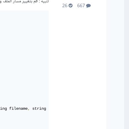
تنبيه : قم بتغيير مسار الملف و ورقة 
26
667
ing filename
,
 string sheetName
)