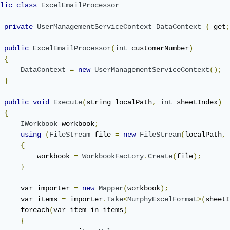
lic
class
ExcelEmailProcessor
private
UserManagementServiceContext
DataContext
{
 get
;
public
ExcelEmailProcessor
(
int
 customerNumber
)
{
DataContext
=
new
UserManagementServiceContext
();
}
public
void
Execute
(
string localPath
,
int
 sheetIndex
)
{
IWorkbook
 workbook
;
using
(
FileStream
 file 
=
new
FileStream
(
localPath
,
{
         workbook 
=
WorkbookFactory
.
Create
(
file
);
}
     var importer 
=
new
Mapper
(
workbook
);
     var items 
=
 importer
.
Take
<
MurphyExcelFormat
>(
sheetI
     foreach
(
var item in items
)
{