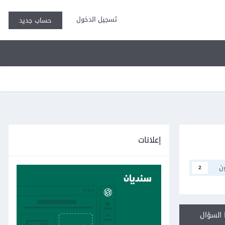
تسجيل الدخول
حساب جديد
إعلانات
ن
2
السؤال