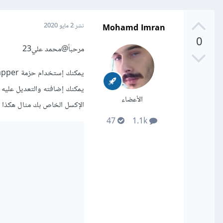
Mohamd Imran
نشر
2 مايو 2020
0
مرحباً
@محمد علي23
يمكنك إضافته والتعديل عليه ب
الأعضاء
الإكسل الخاص بك مثال هكذا
47
1.1k