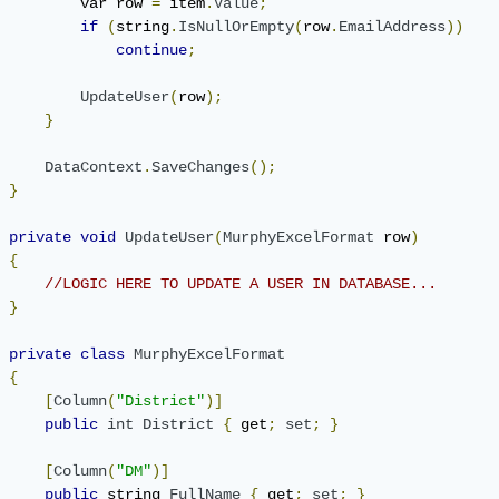
         var row 
=
 item
.
Value
;
if
(
string
.
IsNullOrEmpty
(
row
.
EmailAddress
))
continue
;
UpdateUser
(
row
);
}
DataContext
.
SaveChanges
();
}
private
void
UpdateUser
(
MurphyExcelFormat
 row
)
{
//LOGIC HERE TO UPDATE A USER IN DATABASE...
}
private
class
MurphyExcelFormat
{
[
Column
(
"District"
)]
public
int
District
{
 get
;
set
;
}
[
Column
(
"DM"
)]
public
 string 
FullName
{
 get
;
set
;
}