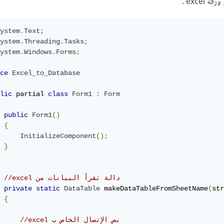
excel .
ystem
.
Text
;
ystem
.
Threading
.
Tasks
;
ystem
.
Windows
.
Forms
;
ce
Excel_to_Database
lic
 partial 
class
Form1
:
Form
public
Form1
()
{
InitializeComponent
();
}
//excel دالة تقرأ البيانات من    
private
static
DataTable
 makeDataTableFromSheetName
(
str
{
//excel نص الإتصال الخاص ب 