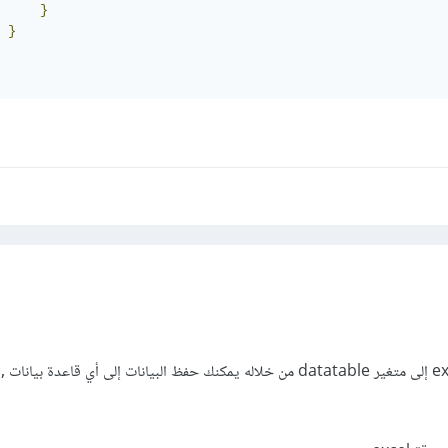
}
}
هذا مثال يقرأ البيانات من excel إلى متغير datatable من خلاله يمكنك حفظ البيانات إلى أي قاعدة 