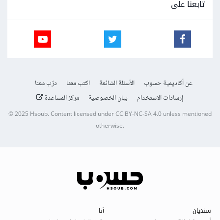
تابعنا على
عن أكاديمية حسوب
الأسئلة الشائعة
اكتب معنا
درّب معنا
إرشادات الاستخدام
بيان الخصوصية
مركز المساعدة
© 2025
Hsoub
.
Content licensed under
CC BY-NC-SA 4.0
unless mentioned
otherwise.