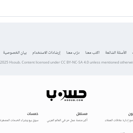
الأسئلة الشائعة
اكتب معنا
درّب معنا
إرشادات الاستخدام
بيان الخصوصية
 2025
Hsoub
.
Content licensed under
CC BY-NC-SA 4.0
unless mentioned otherwi