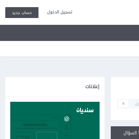
تسجيل الدخول
حساب جديد
إعلانات
ن
0
السؤال