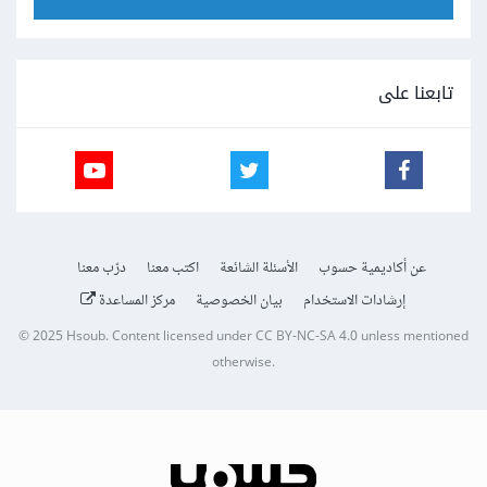
تابعنا على
عن أكاديمية حسوب
الأسئلة الشائعة
اكتب معنا
درّب معنا
إرشادات الاستخدام
بيان الخصوصية
مركز المساعدة
© 2025
Hsoub
.
Content licensed under
CC BY-NC-SA 4.0
unless mentioned
otherwise.