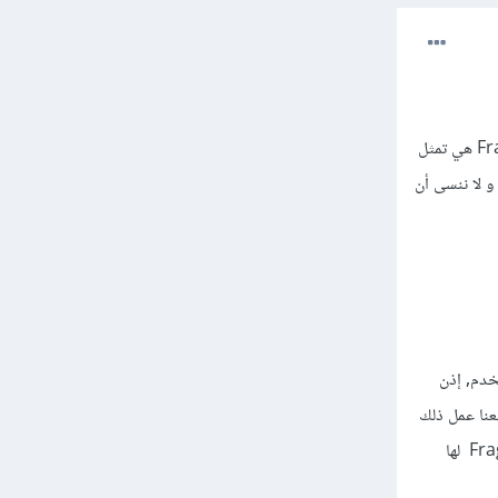
في الأندرويد الـ Fragment هي جزء من الـ Activity و يمكننا القول بأنها Sub-Activity. هذه الـ Fragment هي تمثل
واجهة المستخدم في الـ Activity الحالية. نستطيع مثلا دمج 3 من الـ Fragments داخل Activity. و لا ننسى أن
لي للمستخدم, إذن
ن الأجزاء كل جزء يؤدي مهمة معينة. و لكن مع الـ Fragments استطعنا عمل ذلك
بتقسيم الـ Activity إلى عدد من الأجزاء Fragments و التحكم في كل جزء بشكل منفصل. بذلك كل Fragment لها