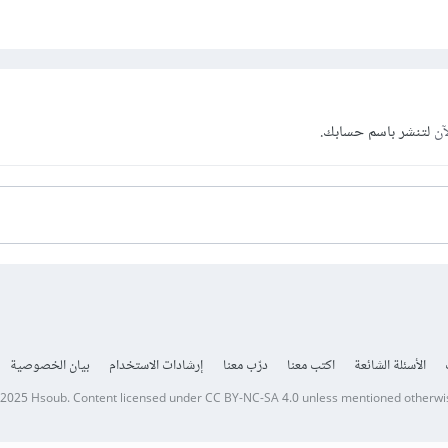
آن
لتنشر باسم حسابك.
الأسئلة الشائعة
اكتب معنا
درّب معنا
إرشادات الاستخدام
بيان الخصوصية
 2025
Hsoub
.
Content licensed under
CC BY-NC-SA 4.0
unless mentioned otherwi