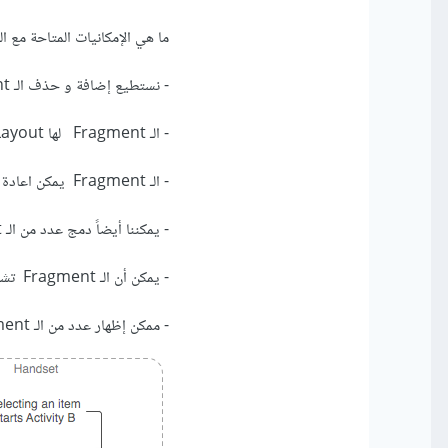
ما هي الإمكانيات المتاحة مع الـ Fragments
- نستطيع إضافة و حذف الـ Fragment أثناء تشغيل الـ Activity.
- الـ Fragment لها Layout خاصة بها و دورة حياة مستقلة كذلكز
- الـ Fragment يمكن اعادة استخدامها في عدة Activities.
- يمكننا أيضاً دمج عدد من الـ Fragment داخل Activity واحدة.
- يمكن أن الـ Fragment تشكّل جزء من الـ Activity و ممكن تأخذ الـ Activity كاملة.
- ممكن إظهار عدد من الـ Fragment في نفس الوقت و ممكن عمل تبديل “swapping” بينها.