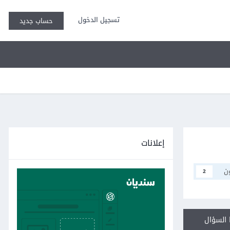
تسجيل الدخول
حساب جديد
إعلانات
ن
2
السؤال