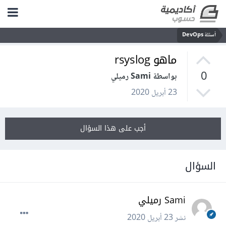
أسئلة DevOps
ماهو rsyslog
0
بواسطة Sami رميلي
23 أبريل 2020
أجب على هذا السؤال
السؤال
Sami رميلي
نشر
23 أبريل 2020