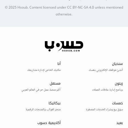
© 2025
Hsoub
.
Content licensed under
CC BY-NC-SA 4.0
unless mentioned
otherwise.