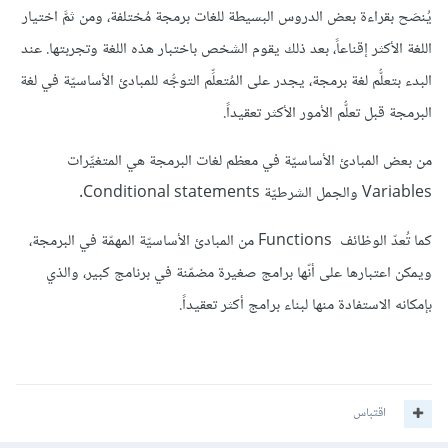
يُنصَح بقراءة بعض الدروس البسيطة للغات برمجة مُختلفة، ومن ثمَّ اختيار
اللغة الأكثر إقناعاً، بعد ذلك يقوم الشخص باختبار هذه اللغة وتجربتها. عند
البدء بتعلُّم لغة برمجة، يجدر على المُتعلِّم التوجُّه للمبادئ الأساسيّة في لغة
البرمجة قبل تعلُّم الأمور الأكثر تعقيداً.
من بعض المبادئ الأساسيّة في معظم لغات البرمجة هي المتغيِّرات
Variables والجمل الشرطيّة Conditional statements.
كما تُعدّ الوظائف Functions من المبادئ الأساسيّة المهمّة في البرمجة،
ويمكن اعتبارها على أنّها برامج صغيرة مضمّنة في برنامج كبير، والذي
بإمكانه الاستفادة منها لبناء برامج أكثر تعقيداً.
اقتباس