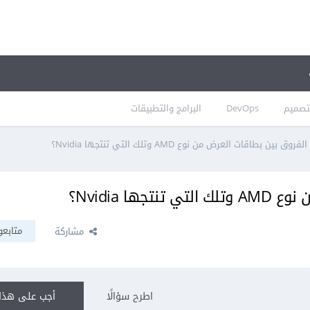
تصميم
DevOps
البرامج والتطبيقات
ق بين بطاقات العرض من نوع AMD وتلك التي تنتجها Nvidia؟
ا Nvidia؟
متابعو
مشاركة
اطرح سؤالًا
أجب على هذا 