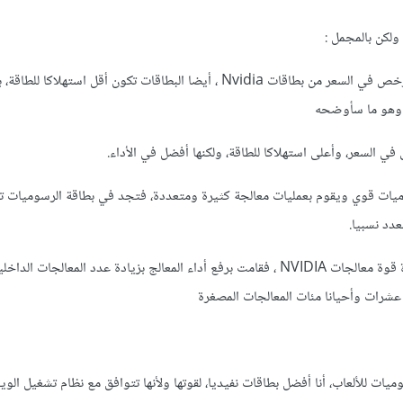
ولكن بالمجمل :
غالبا تكون أرخص في السعر من بطاقات Nvidia ، أيضا البطاقات تكون أقل استهلاكا 
ة وهو ما سأوضحه
ى في السعر، وأعلى استهلاكا للطاقة، ولكنها أفضل في الأداء.
وميات قوي ويقوم بعمليات معالجة كثيرة ومتعددة، فتجد في بطاقة الرسوميات 
دد نسبيا.
شركة AMD لم تستطع مجاراة قوة معالجات NVIDIA ، فقامت برفع أداء المعالج بزيادة عدد المعالجات 
شرات وأحيانا مئات المعالجات المصغرة
يات للألعاب، أنا أفضل بطاقات نفيديا، لقوتها ولأنها تتوافق مع نظام تشغيل الوي