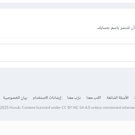
آن
لتنشر باسم حسابك.
الأسئلة الشائعة
اكتب معنا
درّب معنا
إرشادات الاستخدام
بيان الخصوصية
 2025
Hsoub
.
Content licensed under
CC BY-NC-SA 4.0
unless mentioned otherwi