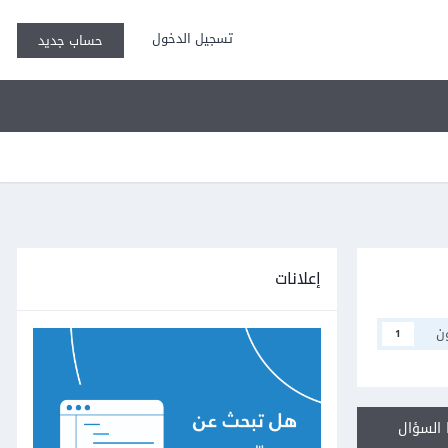
تسجيل الدخول
حساب جديد
إعلانات
ن
1
السؤال