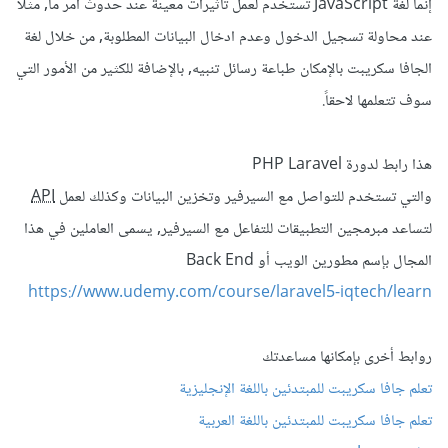
إنما لغة JavaScript تستخدم لعمل تاثيرات معينة عند حدوث امر ما, مثلا
عند محاولة تسجيل الدخول وعدم ادخال البيانات المطلوبة, من خلال لغة
الجافا سكريبت بالإمكان طباعة رسائل تنبيه, بالإضافة للكثير من الأمور التي
سوف تتعلمها لاحقاً.
هذا رابط لدورة PHP Laravel
والتي تستخدم للتواصل مع السيرفير وتخزين البيانات وكذلك لعمل
API
لتساعد مبرمجين التطبيقات للتفاعل مع السيرفير, يسمى العاملين في هذا
المجال بإسم مطورين الويب أو Back End
https://www.udemy.com/course/laravel5-iqtech/learn
روابط أخرى بإمكانها مساعدتك
تعلم جافا سكريبت للمبتدئين باللغة الإنجليزية
تعلم جافا سكريبت للمبتدئين باللغة العربية