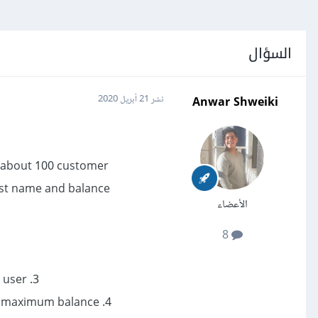
السؤال
Anwar Shweiki
نشر
21 أبريل 2020
a about 100 customer
ast name and balance.
الأعضاء
8
3. List the balance for a customer whose account number is entered by user.
4. List the name of the customer and his account number, who has the maximum balance.