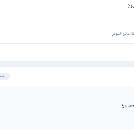
روع
ة صالح السوفي
الكات
 مشروع