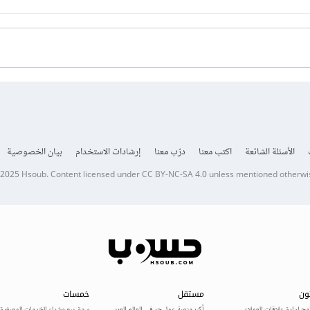
الأسئلة الشائعة
اكتب معنا
درّب معنا
إرشادات الاستخدام
بيان الخصوصية
 2025
Hsoub
.
Content licensed under
CC BY-NC-SA 4.0
unless mentioned otherwi