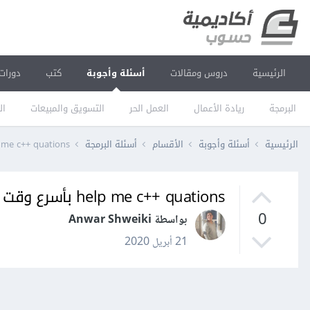
الرئيسية
دروس ومقالات
أسئلة وأجوبة
كتب
دورات
البرمجة
ريادة الأعمال
العمل الحر
التسويق والمبيعات
ال
الرئيسية
أسئلة وأجوبة
الأقسام
أسئلة البرمجة
help me c++ quations بأس
help me c++ quations بأسرع وقت
0
بواسطة Anwar Shweiki
21 أبريل 2020