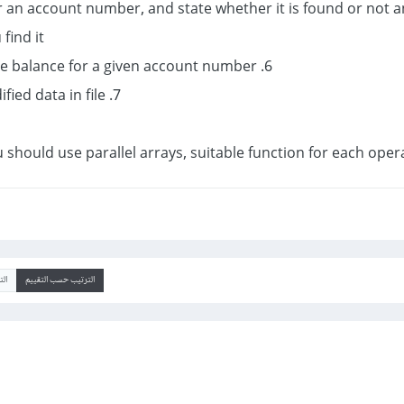
ind it.
6. Modify the balance for a given account number.
7. Save modified data in file.
u should use parallel arrays, suitable function for each operat
الترتيب حسب التقييم
ال