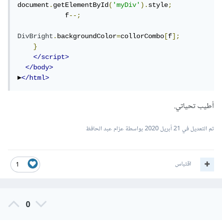
document
.
getElementById
(
'myDiv'
).
style
;
            f
--;
DivBright
.
backgroundColor
=
collorCombo
[
f
];
}
</script>
</body>
►
</html>
أطيب تحياتي.
تم التعديل في
21 أبريل 2020
بواسطة عزام عبد الحافظ
اقتباس
1
0