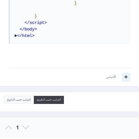
}
}
</script>
</body>
►
</html>
اقتباس
الترتيب حسب التقييم
الترتيب حسب التاريخ
1