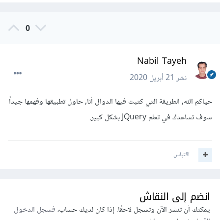
.
dDi
{
    width
:
200x
;
    margin
:
auto
;
0
<style>
}
#myDiv{
</style>
Nabil Tayeh
  width
:
100
%;
  height
:
800px
;
نشر
21 أبريل 2020
  background
-
color
:
#000715;
<script
type
=
"text/javascript"
>
}
حياكم الله, الطريقة التي كتبت فيها الدوال أنا, حاول تطبيقها وفهمها جيداً
var
 collorCombo 
=
.
dDi
{
سوف تساعدك في تعلم JQuery بشكل كبير.
[
'#011338'
,
'#01205f'
,
'#032e84'
,
'#0440b8'
,
'#
    width
:
200x
;
0552ec'
];
    margin
:
auto
;
}
اقتباس
</style>
function
 next
()
{
var
 counter 
=
document
.
getElementById
(
'counter'
).
value
;
        counter
++;
انضم إلى النقاش
<script
type
=
"text/javascript"
>
يمكنك أن تنشر الآن وتسجل لاحقًا. إذا كان لديك حساب،
فسجل الدخول
document
.
getElementById
(
'counter'
).
value 
=
var
 collorCombo 
=
counter
++;