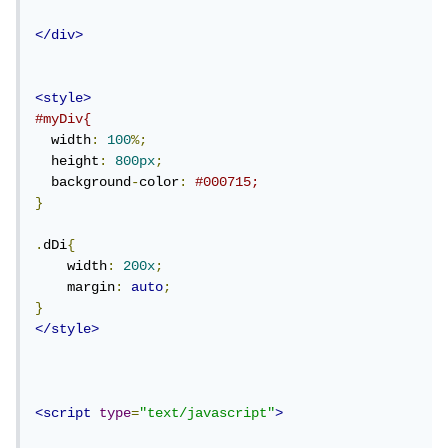
</div>
<style>
#myDiv{
  width
:
100
%;
  height
:
800px
;
  background
-
color
:
#000715;
}
.
dDi
{
    width
:
200x
;
    margin
:
auto
;
}
</style>
<script
type
=
"text/javascript"
>