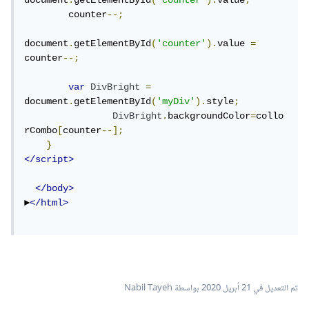
document
.
getElementById
(
'counter'
).
value
;
        counter
--;
document
.
getElementById
(
'counter'
).
value 
=
counter
--;
var
DivBright
=
document
.
getElementById
(
'myDiv'
).
style
;
DivBright
.
backgroundColor
=
collo
rCombo
[
counter
--];
}
</script>
</body>
►
</html>
تم التعديل في
21 أبريل 2020
بواسطة Nabil Tayeh