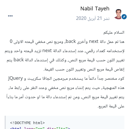
Nabil Tayeh
نشر
21 أبريل 2020
السلام عليكم
هنا تم عمل دالة next وأخرى back, ومربع نص مخفي قيمته الاولى 0
لإستخدامه كعداد رقمي, عند إستدعاء الدالة next تزيد قيمته واحد ويتم
تغيير اللون حسب قيمة مربع النص, وكذلك في إستدعاء الدالة back يتم
إنقاص قيمة مربع النص وتغيير اللون حسب القيمة.
كود مختصر جداً دائماً ما يستخدم مبرمجين الجافا سكريبت و JQuery
هذه المنهجية, حيث يتم إنشاء مربع نص مخفي وعند النقر على رابط ما,
يتم تغيير قيمة مربع النص, ومن ثم إستدعاء دالة ما او حدوث أمر ما بناءاً
على قيمة المربع.
<!DOCTYPE html>