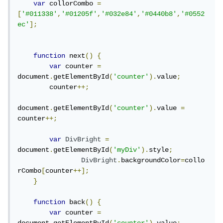
var
 collorCombo 
=
[
'#011338'
,
'#01205f'
,
'#032e84'
,
'#0440b8'
,
'#0552
ec'
];
function
 next
()
{
var
 counter 
=
document
.
getElementById
(
'counter'
).
value
;
        counter
++;
document
.
getElementById
(
'counter'
).
value 
=
counter
++;
var
DivBright
=
document
.
getElementById
(
'myDiv'
).
style
;
DivBright
.
backgroundColor
=
collo
rCombo
[
counter
++];
}
function
 back
()
{
var
 counter 
=