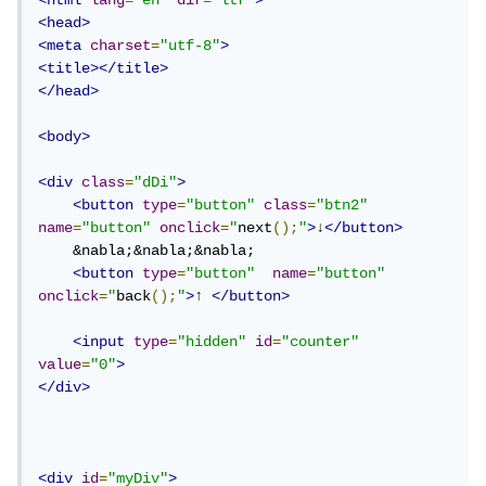
<html
lang
=
"en"
dir
=
"ltr"
>
<head>
<meta
charset
=
"utf-8"
>
<title></title>
</head>
<body>
<div
class
=
"dDi"
>
<button
type
=
"button"
class
=
"btn2"
name
=
"button"
onclick
=
"
next
();
"
>
↓
</button>
    &nabla;&nabla;&nabla;

<button
type
=
"button"
name
=
"button"
onclick
=
"
back
();
"
>
↑ 
</button>
<input
type
=
"hidden"
id
=
"counter"
value
=
"0"
>
</div>
<div
id
=
"myDiv"
>