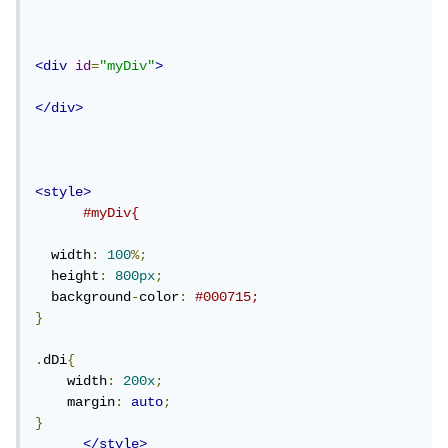
<div
id
=
"myDiv"
>
</div>
<style>
#myDiv{
  width
:
100
%;
  height
:
800px
;
  background
-
color
:
#000715;
}
.
dDi
{
    width
:
200x
;
    margin
:
auto
;
}
</style>