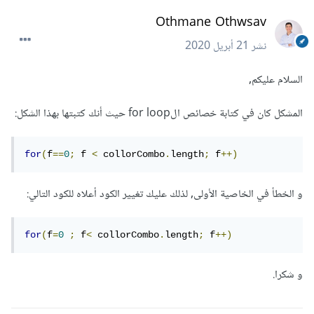
Othmane Othwsav
نشر
21 أبريل 2020
السلام عليكم,
المشكل كان في كتابة خصائص الfor loop حيث أنك كتبتها بهذا الشكل:
for
(
f
==
0
;
 f 
<
 collorCombo
.
length
;
 f
++)
و الخطأ في الخاصية الأولى, لذلك عليك تغيير الكود أعلاه للكود التالي:
for
(
f
=
0
;
 f
<
 collorCombo
.
length
;
 f
++)
و شكرا.