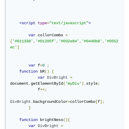
<script
type
=
"text/javascript"
>
var
 collorCombo 
=
[
'#011338'
,
'#01205f'
,
'#032e84'
,
'#0440b8'
,
'#0552
ec'
]
var
 f
=
0
;
function
 bR
()
{
var
DivBright
=
document
.
getElementById
(
'myDiv'
).
style
;
            f
++;
DivBright
.
backgroundColor
=
collorCombo
[
f
];
}
function
 brightNess
(){
var
DivBright
=