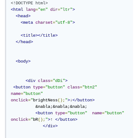
<!DOCTYPE html>
<html
lang
=
"en"
dir
=
"ltr"
>
<head>
<meta
charset
=
"utf-8"
>
<title></title>
</head>
<body>
<div
class
=
"dDi"
>
<button
type
=
"button"
class
=
"btn2"
name
=
"button"
onclick
=
"
brightNess
();
"
>
↓
</button>
          &nabla;&nabla;&nabla;

<button
type
=
"button"
name
=
"button"
onclick
=
"
bR
();
"
>
↑ 
</button>
</div>