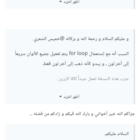
أظهر المزيد
كود مختصر جداً دائماً ما يستخدم مبرمجين الجافا سكريبت و
JQuery هذه المنهجية, حيث يتم إنشاء مربع نص مخفي وعند النقر
على رابط ما, يتم تغيير قيمة مربع النص, ومن ثم إستدعاء دالة ما او
حدوث أمر ما بناءاً على قيمة المربع.
و عليكم السلام و رحمة الله و بركاته
@خميس الشمري
.
السبب أنه مع إستعمال for loop يتم تفعيل جميع الألوان سريعاً
<!DOCTYPE html>
إلى أخر لون , و يبدو كأنه ذهب إلى أخر لون فقط.
<html
lang
=
"en"
dir
=
"ltr"
>
<head>
جرب هذه النسخة تعمل جيداً لكلا الزرين .
<meta
charset
=
"utf-8"
>
<title></title>
</head>
أظهر المزيد
<!DOCTYPE html>
<body>
<html
lang
=
"en"
dir
=
"ltr"
>
جزاكم الله خير أخواني و بارك الله فيكم و زادكم من فضله ...
<head>
<div
class
=
"dDi"
>
<meta
charset
=
"utf-8"
>
<button
type
=
"button"
class
=
"btn2"
name
=
"button"
onclick
=
"
next
();
"
>
↓
</button>
السلام عليكم,
<title></title>
    &nabla;&nabla;&nabla;
