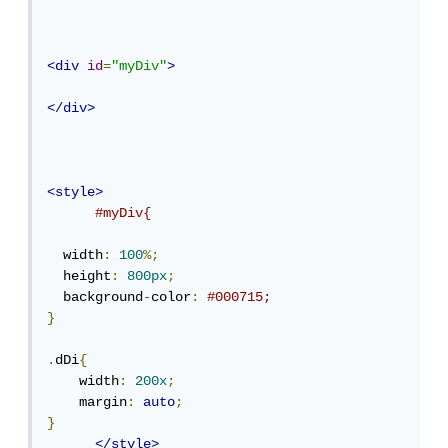
<div
id
=
"myDiv"
>
</div>
<style>
#myDiv{
  width
:
100
%;
  height
:
800px
;
  background
-
color
:
#000715;
}
.
dDi
{
    width
:
200x
;
    margin
:
auto
;
}
</style>