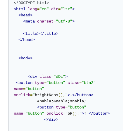
<!DOCTYPE html>
<html
lang
=
"en"
dir
=
"ltr"
>
<head>
<meta
charset
=
"utf-8"
>
<title></title>
</head>
<body>
<div
class
=
"dDi"
>
<button
type
=
"button"
class
=
"btn2"
name
=
"button"
onclick
=
"
brightNess
();
"
>
↓
</button>
          &nabla;&nabla;&nabla;

<button
type
=
"button"
name
=
"button"
onclick
=
"
bR
();
"
>
↑ 
</button>
</div>