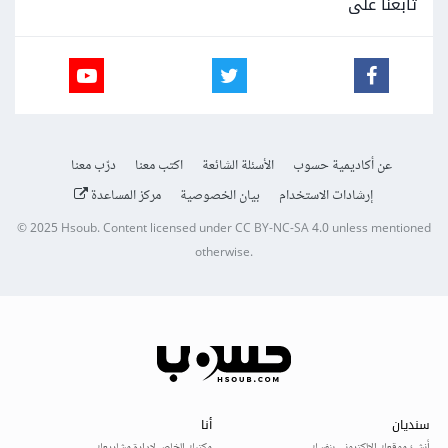
تابعنا على
عن أكاديمية حسوب
الأسئلة الشائعة
اكتب معنا
درّب معنا
إرشادات الاستخدام
بيان الخصوصية
مركز المساعدة
© 2025
Hsoub
.
Content licensed under
CC BY-NC-SA 4.0
unless mentioned
otherwise.